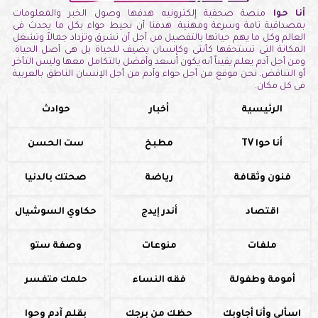
أنا حوا
منصة صحفية إلكترونيه هدفها وصول الخبر والمعلومات
بمصداقية تامة وسرعة ومهنية. هدفنا أن نحيط حواء بكل ما يحدث فى
العالم وكل ما يهم حياتها بالتفصيل من أجل أن تشرق وتزداد جمالاً وتشغل
المكانة التى تستحقها كأنثى وكإنسان يضيف للحياة بل هى أصل الحياة.
ومن أجل آدم يعلم يقيناً أنه يكون أسعد وأفضل بالتكامل معها وليس التأخر
أو التناقض. نحن موقع من أجل حواء وآدم من أجل الإنسان الناطق بالعربية
فى كل مكان.
الرئيسية
أخبار
حوادث
أنا حوا TV
مطبخ
ست الحسن
فنون وثقافة
رياضة
صحتك بالدنيا
اقتصاد
أندر إيدج
حكاوي السوشيال
ملفات
منوعات
وصفة ستو
أمومة وطفولة
فقه النساء
حلمك متفسر
اسألي وأنا أجاوبك
حظك من برجك
بقلم آدم وحوا