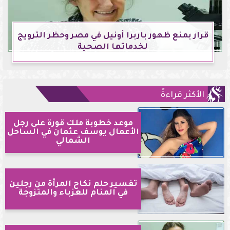
قرار بمنع ظهور باربرا أونيل في مصر وحظر الترويج
لخدماتها الصحية
الأكثر قراءةً
موعد خطوبة ملك قورة على رجل
الأعمال يوسف عثمان في الساحل
الشمالي
تفسير حلم نكاح المرأة من رجلين
في المنام للعزباء والمتزوجة