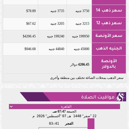
سعر ذهب 14
3750 جنيه
3735 جنيه
$78.89
سعر ذهب 12
3215 جنيه
3205 جنيه
$67.62
سعر الأونصة
199950 جنيه
199240 جنيه
$4206.45
الجنيه الذهب
45000 جنيه
44840 جنيه
$946.68
الأونصة
4206.45
دولار
بالدولار
سعر الذهب بمحلات الصاغة تختلف بين منطقة وأخرى
مواقيت الصلاة
الجمعة
07:47 صـ
22
صفر
1448 هـ
07
أغسطس
2026 م
الفجر
03:41