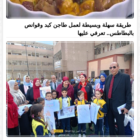
طريقة سهلة وبسيطة لعمل طاجن كبد وقوانص
بالبطاطس.. تعرفي عليها