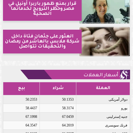
قرار بمنع ظهور باربرا أونيل في
مصر وحظر الترويج لخدماتها
الصحية
العثور على جثمان فتاة داخل
شركة ملابس بالعاشر من رمضان
والتحقيقات تتواصل
أسعار العملات
العملة
شراء
بيع
دولار أمريكى
50.1353
50.2353
يورو
58.3174
58.4437
جنيه إسترلينى
67.0459
67.1998
فرنك سويسرى
64.2019
64.3547