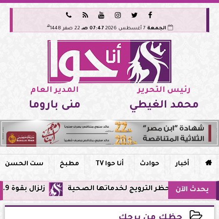






هـ
الجمعة
7 أغسطس 2026
07:47 صـ
22 صفر 1448
رئيس التحرير
المدير العام
محمد الغيطي
منى باروما

أخبار
حوادث
أنا حوا TV
مطبخ
ست الحسن
وحظر الترويج لخدماتها الصحية
زلزال بقوة 5.9 ريختر يشعر به سكان القاهرة وعدة محافظات.. مركزه شرق البحر المتوسط
يحدث الآن
حظك من برجك