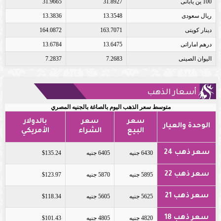
100 ين يابانى
31.8927
31.9665
ريال سعودى
13.3548
13.3836
دينار كويتى
163.7071
164.0872
درهم اماراتى
13.6475
13.6784
اليوان الصينى
7.2683
7.2837
أسعار الذهب
متوسط سعر الذهب اليوم بالصاغة بالجنيه المصري
سعر
سعر
بالدولار
الوحدة والعيار
البيع
الشراء
الأمريكي
سعر ذهب 24
6430 جنيه
6405 جنيه
$135.24
سعر ذهب 22
5895 جنيه
5870 جنيه
$123.97
سعر ذهب 21
5625 جنيه
5605 جنيه
$118.34
سعر ذهب 18
4820 جنيه
4805 جنيه
$101.43