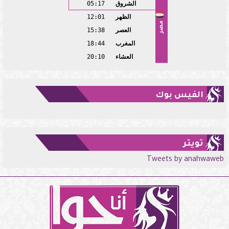
الشروق
05:17
الظهر
12:01
مصر
العصر
15:38
المغرب
18:44
العشاء
20:10
الفيس بوك
تويتر
Tweets by anahwaweb