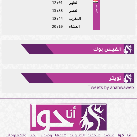
الظهر
12:01
مصر
العصر
15:38
المغرب
18:44
العشاء
20:10
الفيس بوك
تويتر
Tweets by anahwaweb
أنا حوا
منصة صحفية إلكترونيه هدفها وصول الخبر والمعلومات