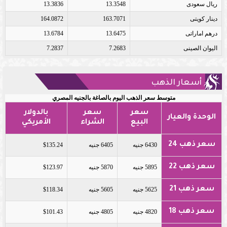
ريال سعودى
13.3548
13.3836
دينار كويتى
163.7071
164.0872
درهم اماراتى
13.6475
13.6784
اليوان الصينى
7.2683
7.2837
أسعار الذهب
متوسط سعر الذهب اليوم بالصاغة بالجنيه المصري
سعر
سعر
بالدولار
الوحدة والعيار
البيع
الشراء
الأمريكي
سعر ذهب 24
6430 جنيه
6405 جنيه
$135.24
سعر ذهب 22
5895 جنيه
5870 جنيه
$123.97
سعر ذهب 21
5625 جنيه
5605 جنيه
$118.34
سعر ذهب 18
4820 جنيه
4805 جنيه
$101.43