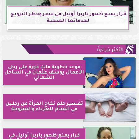
قرار بمنع ظهور باربرا أونيل في مصر وحظر الترويج
لخدماتها الصحية
الأكثر قراءةً
موعد خطوبة ملك قورة على رجل
الأعمال يوسف عثمان في الساحل
الشمالي
تفسير حلم نكاح المرأة من رجلين
في المنام للعزباء والمتزوجة
قرار بمنع ظهور باربرا أونيل في