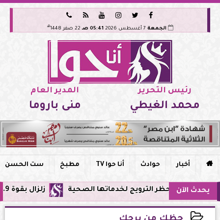






هـ
الجمعة
7 أغسطس 2026
05:41 صـ
22 صفر 1448
رئيس التحرير
المدير العام
محمد الغيطي
منى باروما

أخبار
حوادث
أنا حوا TV
مطبخ
ست الحسن
ي مصر وحظر الترويج لخدماتها الصحية
زلزال بقوة 5.9 ريختر يشعر به سكان القاهرة وعدة محافظات.. مركزه شرق البحر المتوسط
يحدث الآن
حظك من برجك