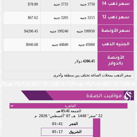
سعر ذهب 14
3750 جنيه
3735 جنيه
$78.89
سعر ذهب 12
3215 جنيه
3205 جنيه
$67.62
سعر الأونصة
199950 جنيه
199240 جنيه
$4206.45
الجنيه الذهب
45000 جنيه
44840 جنيه
$946.68
الأونصة
4206.45
دولار
بالدولار
سعر الذهب بمحلات الصاغة تختلف بين منطقة وأخرى
مواقيت الصلاة
الجمعة
05:41 صـ
22
صفر
1448 هـ
07
أغسطس
2026 م
الفجر
03:41
الشروق
05:17