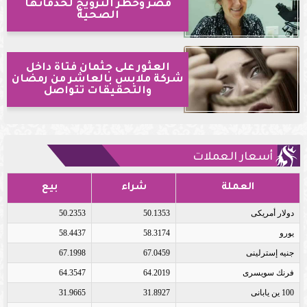
مصر وحظر الترويج لخدماتها
الصحية
العثور على جثمان فتاة داخل
شركة ملابس بالعاشر من رمضان
والتحقيقات تتواصل
أسعار العملات
العملة
شراء
بيع
دولار أمريكى
50.1353
50.2353
يورو
58.3174
58.4437
جنيه إسترلينى
67.0459
67.1998
فرنك سويسرى
64.2019
64.3547
100 ين يابانى
31.8927
31.9665