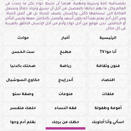
بمصداقية تامة وسرعة ومهنية. هدفنا أن نحيط حواء بكل ما يحدث فى
العالم وكل ما يهم حياتها بالتفصيل من أجل أن تشرق وتزداد جمالاً وتشغل
المكانة التى تستحقها كأنثى وكإنسان يضيف للحياة بل هى أصل الحياة.
ومن أجل آدم يعلم يقيناً أنه يكون أسعد وأفضل بالتكامل معها وليس التأخر
أو التناقض. نحن موقع من أجل حواء وآدم من أجل الإنسان الناطق بالعربية
فى كل مكان.
الرئيسية
أخبار
حوادث
أنا حوا TV
مطبخ
ست الحسن
فنون وثقافة
رياضة
صحتك بالدنيا
اقتصاد
أندر إيدج
حكاوي السوشيال
ملفات
منوعات
وصفة ستو
أمومة وطفولة
فقه النساء
حلمك متفسر
اسألي وأنا أجاوبك
حظك من برجك
بقلم آدم وحوا