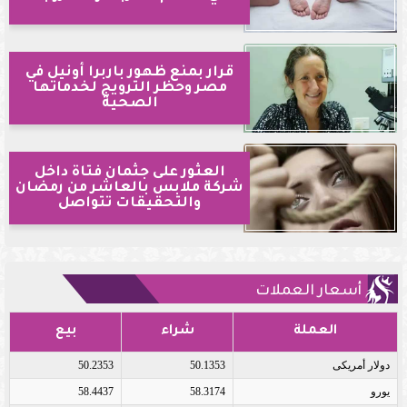
قرار بمنع ظهور باربرا أونيل في
مصر وحظر الترويج لخدماتها
الصحية
العثور على جثمان فتاة داخل
شركة ملابس بالعاشر من رمضان
والتحقيقات تتواصل
أسعار العملات
العملة
شراء
بيع
دولار أمريكى
50.1353
50.2353
يورو
58.3174
58.4437