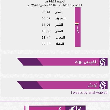
الجمعة
02:15 صـ
21
صفر
1448 هـ
07
أغسطس
2026 م
الفجر
03:41
الشروق
05:17
الظهر
12:01
مصر
العصر
15:38
المغرب
18:44
العشاء
20:10
الفيس بوك
تويتر
Tweets by anahwaweb