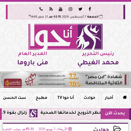






هـ
الجمعة
7 أغسطس 2026
02:15 صـ
21 صفر 1448
رئيس التحرير
المدير العام
محمد الغيطي
منى باروما

أخبار
حوادث
أنا حوا TV
مطبخ
ست الحسن
مصر وحظر الترويج لخدماتها الصحية
زلزال بقوة 5.9 ريختر يشعر به سكان القاهرة وعدة محافظات.. مركزه شرق البحر المتوسط
يحدث الآن
الأربعاء، 3 يونيو 2026
05:31 مـ
بتوقيت القاهرة
حوادث