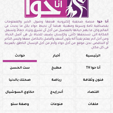
أنا حوا
منصة صحفية إلكترونيه هدفها وصول الخبر والمعلومات
بمصداقية تامة وسرعة ومهنية. هدفنا أن نحيط حواء بكل ما يحدث فى
العالم وكل ما يهم حياتها بالتفصيل من أجل أن تشرق وتزداد جمالاً وتشغل
المكانة التى تستحقها كأنثى وكإنسان يضيف للحياة بل هى أصل الحياة.
ومن أجل آدم يعلم يقيناً أنه يكون أسعد وأفضل بالتكامل معها وليس التأخر
أو التناقض. نحن موقع من أجل حواء وآدم من أجل الإنسان الناطق بالعربية
فى كل مكان.
الرئيسية
أخبار
حوادث
أنا حوا TV
مطبخ
ست الحسن
فنون وثقافة
رياضة
صحتك بالدنيا
اقتصاد
أندر إيدج
حكاوي السوشيال
ملفات
منوعات
وصفة ستو