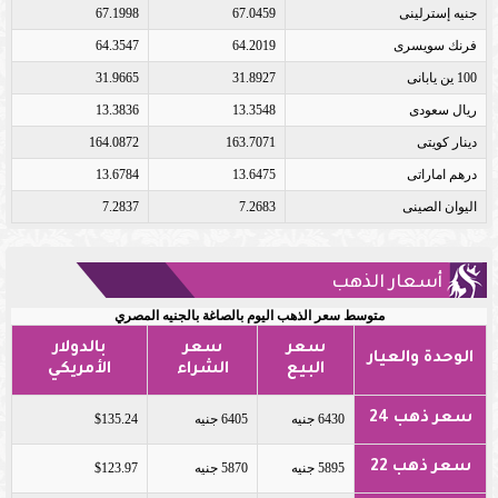
جنيه إسترلينى
67.0459
67.1998
فرنك سويسرى
64.2019
64.3547
100 ين يابانى
31.8927
31.9665
ريال سعودى
13.3548
13.3836
دينار كويتى
163.7071
164.0872
درهم اماراتى
13.6475
13.6784
اليوان الصينى
7.2683
7.2837
أسعار الذهب
متوسط سعر الذهب اليوم بالصاغة بالجنيه المصري
سعر
سعر
بالدولار
الوحدة والعيار
البيع
الشراء
الأمريكي
سعر ذهب 24
6430 جنيه
6405 جنيه
$135.24
سعر ذهب 22
5895 جنيه
5870 جنيه
$123.97