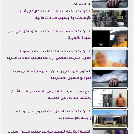
الملابسات
الأمن يكشف ملابسات اعتداء جار على أسرة
بالإسكندرية بسبب خلافات مالية
الأمن يكشف ملابسات اعتداء سائق نقل ذكي على
سيدة بالجيزة
الأمن يكشف حقيقة اختفاء سيدة بأسيوط..
غادرت منزلها بمحض إرادتها بسبب خلافات أسرية
العثور على جثتي زوجين داخل منزلهما في قرية
كفر أبو حسين بالشرقية
زوج يهدد أسرته بالقتل في الإسكندرية.. والأمن
يكشف مفاجأة عن ماضيه
الأمن يكشف تفاصيل اعتداء زوج على زوجته
وابنته بالإسكندرية
القصة الكاملة لضبط صاحب مكتب شحن استولى