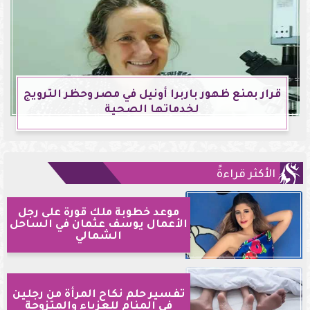
قرار بمنع ظهور باربرا أونيل في مصر وحظر الترويج
لخدماتها الصحية
الأكثر قراءةً
موعد خطوبة ملك قورة على رجل
الأعمال يوسف عثمان في الساحل
الشمالي
تفسير حلم نكاح المرأة من رجلين
في المنام للعزباء والمتزوجة