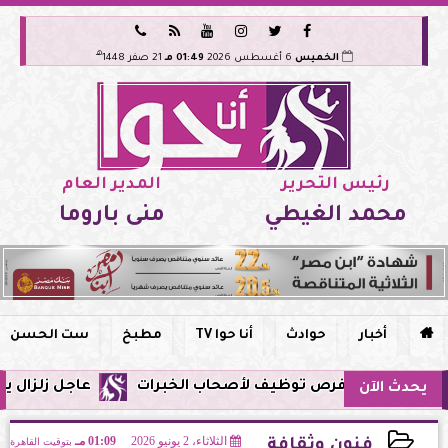






هـ
الخميس
6 أغسطس 2026
01:49 مـ
21 صفر 1448
رئيس التحرير
المدير العام
محمد الغيطي
منى باروما

أخبار
حوادث
أنا حوا TV
مطبخ
ست الحسن
عاجل زلزال يشعر به سكان مصر فجر ال
يحدث الآن
الثلاثاء، 2 يونيو 2026
01:09 مـ
بتوقيت القاهرة
فنون وثقافة