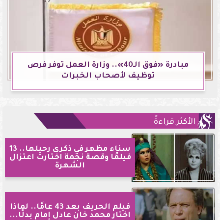
مبادرة «فوق الـ40».. وزارة العمل توفر فرص
توظيف لأصحاب الخبرات
الأكثر قراءةً
سناء مظهر في ذكرى رحيلها.. 13
فيلمًا وقصة نجمة اختارت اعتزال
الشهرة
فيلم الحريف بعد 43 عامًا.. لماذا
اختار محمد خان عادل إمام بدلًا...