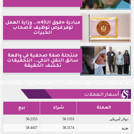
مبادرة «فوق الـ40».. وزارة العمل
توفر فرص توظيف لأصحاب
الخبرات
منتحلة صفة صحفية في واقعة
سائق النقل الذكي.. التحقيقات
تكشف الحقيقة
أسعار العملات
العملة
شراء
بيع
دولار أمريكى
50.1353
50.2353
يورو
58.3174
58.4437