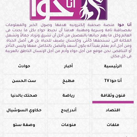
أنا حوا
منصة صحفية إلكترونيه هدفها وصول الخبر والمعلومات
بمصداقية تامة وسرعة ومهنية. هدفنا أن نحيط حواء بكل ما يحدث فى
العالم وكل ما يهم حياتها بالتفصيل من أجل أن تشرق وتزداد جمالاً وتشغل
المكانة التى تستحقها كأنثى وكإنسان يضيف للحياة بل هى أصل الحياة.
ومن أجل آدم يعلم يقيناً أنه يكون أسعد وأفضل بالتكامل معها وليس التأخر
أو التناقض. نحن موقع من أجل حواء وآدم من أجل الإنسان الناطق بالعربية
فى كل مكان.
الرئيسية
أخبار
حوادث
أنا حوا TV
مطبخ
ست الحسن
فنون وثقافة
رياضة
صحتك بالدنيا
اقتصاد
أندر إيدج
حكاوي السوشيال
ملفات
منوعات
وصفة ستو