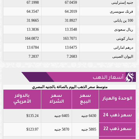
جنيه إسترلينى
67.0459
67.1998
فرنك سويسرى
64.2019
64.3547
100 ين يابانى
31.8927
31.9665
ريال سعودى
13.3548
13.3836
دينار كويتى
163.7071
164.0872
درهم اماراتى
13.6475
13.6784
اليوان الصينى
7.2683
7.2837
أسعار الذهب
متوسط سعر الذهب اليوم بالصاغة بالجنيه المصري
سعر
سعر
بالدولار
الوحدة والعيار
البيع
الشراء
الأمريكي
سعر ذهب 24
6430 جنيه
6405 جنيه
$135.24
سعر ذهب 22
5895 جنيه
5870 جنيه
$123.97