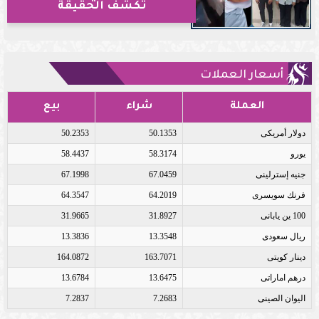
تكشف الحقيقة
أسعار العملات
العملة
شراء
بيع
دولار أمريكى
50.1353
50.2353
يورو
58.3174
58.4437
جنيه إسترلينى
67.0459
67.1998
فرنك سويسرى
64.2019
64.3547
100 ين يابانى
31.8927
31.9665
ريال سعودى
13.3548
13.3836
دينار كويتى
163.7071
164.0872
درهم اماراتى
13.6475
13.6784
اليوان الصينى
7.2683
7.2837