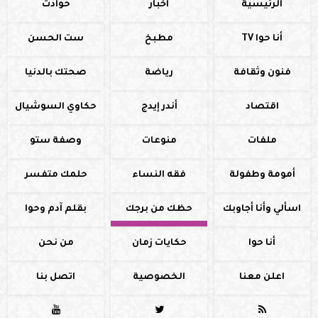
الرئيسية
أخبار
حوادث
أنا حوا TV
مطبخ
ست الحسن
فنون وثقافة
رياضة
صحتك بالدنيا
اقتصاد
أندر إيدج
حكاوي السوشيال
ملفات
منوعات
وصفة ستو
أمومة وطفولة
فقه النساء
حلمك متفسر
اسألي وأنا أجاوبك
حظك من برجك
بقلم آدم وحوا
أنا حوا
حكايات زمان
من نحن
اعلن معنا
الخصوصية
اتصل بنا


