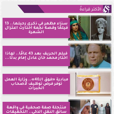
الأكثر قراءةً
سناء مظهر في ذكرى رحيلها.. 13
فيلمًا وقصة نجمة اختارت اعتزال
الشهرة
فيلم الحريف بعد 43 عامًا.. لماذا
اختار محمد خان عادل إمام بدلًا...
مبادرة «فوق الـ40».. وزارة العمل
توفر فرص توظيف لأصحاب
الخبرات
منتحلة صفة صحفية في واقعة
سائق النقل الذكي.. التحقيقات