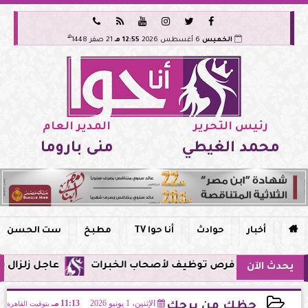






هـ
الخميس
6 أغسطس 2026
12:55 مـ
21 صفر 1448
رئيس التحرير
المدير العام
محمد الغيطي
منى باروما

أخبار
حوادث
أنا حوا TV
مطبخ
ست الحسن
عاجل زلزال يشعر به سكان مصر فجر 
يحدث الآن
الإثنين، 1 يونيو 2026
11:13 مـ
بتوقيت القاهرة
حظك من برجك