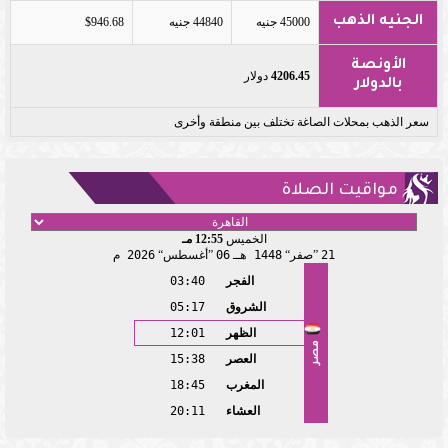
الجنيه الذهب
45000 جنيه
44840 جنيه
$946.68
الأونصة
4206.45
دولار
بالدولار
سعر الذهب بمحلات الصاغة تختلف بين منطقة وأخرى
مواقيت الصلاة
الخميس
12:55 مـ
21
صفر
1448 هـ
06
أغسطس
2026 م
الفجر
03:40
الشروق
05:17
الظهر
12:01
مصر
العصر
15:38
المغرب
18:45
العشاء
20:11