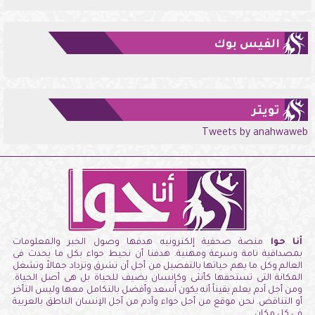
الفيس بوك
تويتر
Tweets by anahwaweb
أنا حوا
منصة صحفية إلكترونيه هدفها وصول الخبر والمعلومات
بمصداقية تامة وسرعة ومهنية. هدفنا أن نحيط حواء بكل ما يحدث فى
العالم وكل ما يهم حياتها بالتفصيل من أجل أن تشرق وتزداد جمالاً وتشغل
المكانة التى تستحقها كأنثى وكإنسان يضيف للحياة بل هى أصل الحياة.
ومن أجل آدم يعلم يقيناً أنه يكون أسعد وأفضل بالتكامل معها وليس التأخر
أو التناقض. نحن موقع من أجل حواء وآدم من أجل الإنسان الناطق بالعربية
فى كل مكان.