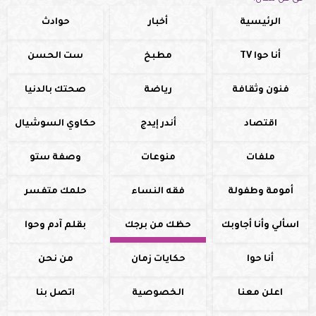
الرئيسية
أخبار
حوادث
أنا حوا TV
مطبخ
ست الحسن
فنون وثقافة
رياضة
صحتك بالدنيا
اقتصاد
أندر إيدج
حكاوي السوشيال
ملفات
منوعات
وصفة ستو
أمومة وطفولة
فقه النساء
حلمك متفسر
اسألي وأنا أجاوبك
حظك من برجك
بقلم آدم وحوا
أنا حوا
حكايات زمان
من نحن
اعلن معنا
الخصوصية
اتصل بنا