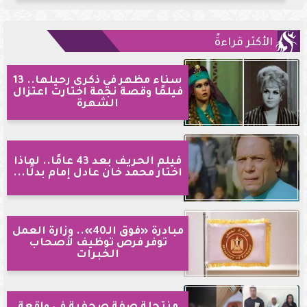
الأكثر قراءةً
سناء مظهر في ذكرى رحيلها.. 13
فيلمًا وقصة نجمة اختارت اعتزال
الشهرة
فيلم الحريف بعد 43 عامًا.. لماذا
اختار محمد خان عادل إمام بدلًا...
مبادرة «فوق الـ40».. وزارة العمل
توفر فرص توظيف لأصحاب
الخبرات