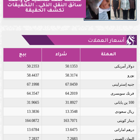
منتحلة صفة صحفية في واقعة
سائق النقل الذكي.. التحقيقات
تكشف الحقيقة
أسعار العملات
العملة
شراء
بيع
دولار أمريكى
50.1353
50.2353
يورو
58.3174
58.4437
جنيه إسترلينى
67.0459
67.1998
فرنك سويسرى
64.2019
64.3547
100 ين يابانى
31.8927
31.9665
ريال سعودى
13.3548
13.3836
دينار كويتى
163.7071
164.0872
درهم اماراتى
13.6475
13.6784
اليوان الصينى
7.2683
7.2837