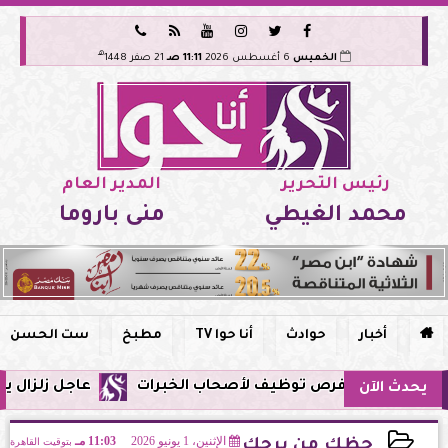






هـ
الخميس
6 أغسطس 2026
11:11 صـ
21 صفر 1448
رئيس التحرير
المدير العام
محمد الغيطي
منى باروما

أخبار
حوادث
أنا حوا TV
مطبخ
ست الحسن
عاجل زلزال يشعر به سكان مصر فجر ا
يحدث الآن
الإثنين، 1 يونيو 2026
11:03 مـ
بتوقيت القاهرة
حظك من برجك