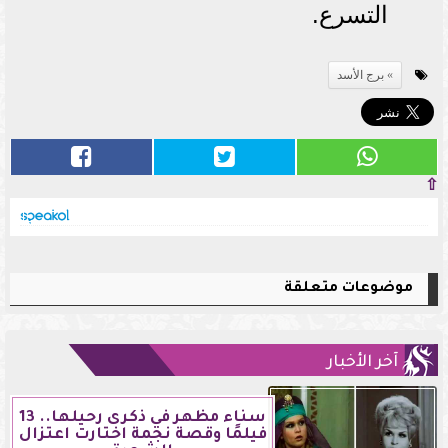
التسرع.
برج الأسد
⇧
موضوعات متعلقة
آخر الأخبار
سناء مظهر في ذكرى رحيلها.. 13
فيلمًا وقصة نجمة اختارت اعتزال