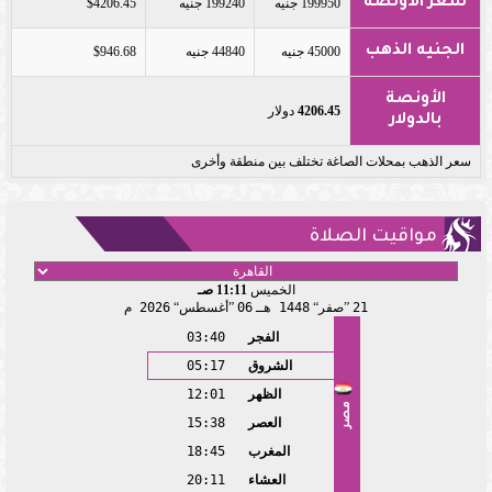
سعر الأونصة
199950 جنيه
199240 جنيه
$4206.45
الجنيه الذهب
45000 جنيه
44840 جنيه
$946.68
الأونصة
4206.45
دولار
بالدولار
سعر الذهب بمحلات الصاغة تختلف بين منطقة وأخرى
مواقيت الصلاة
الخميس
11:11 صـ
21
صفر
1448 هـ
06
أغسطس
2026 م
الفجر
03:40
الشروق
05:17
الظهر
12:01
مصر
العصر
15:38
المغرب
18:45
العشاء
20:11