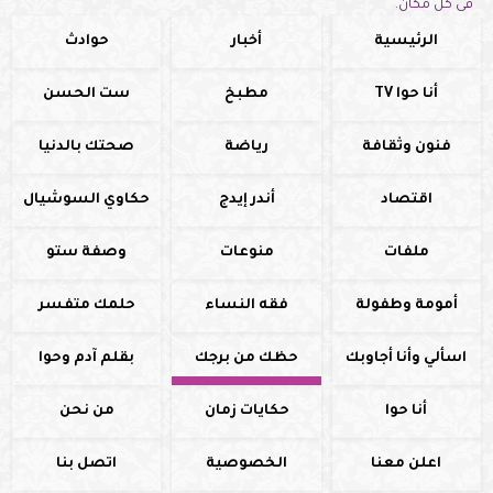
فى كل مكان.
الرئيسية
أخبار
حوادث
أنا حوا TV
مطبخ
ست الحسن
فنون وثقافة
رياضة
صحتك بالدنيا
اقتصاد
أندر إيدج
حكاوي السوشيال
ملفات
منوعات
وصفة ستو
أمومة وطفولة
فقه النساء
حلمك متفسر
اسألي وأنا أجاوبك
حظك من برجك
بقلم آدم وحوا
أنا حوا
حكايات زمان
من نحن
اعلن معنا
الخصوصية
اتصل بنا