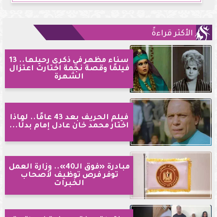
الأكثر قراءةً
سناء مظهر في ذكرى رحيلها.. 13
فيلمًا وقصة نجمة اختارت اعتزال
الشهرة
فيلم الحريف بعد 43 عامًا.. لماذا
اختار محمد خان عادل إمام بدلًا...
مبادرة «فوق الـ40».. وزارة العمل
توفر فرص توظيف لأصحاب
الخبرات