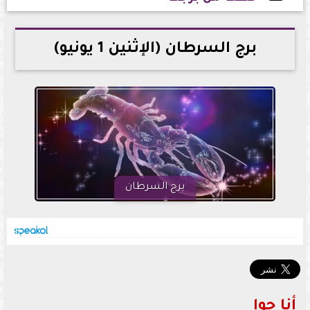
2026-06-01 23:03:46
برج السرطان (الإثنين 1 يونيو)
برج السرطان
أنا حوا