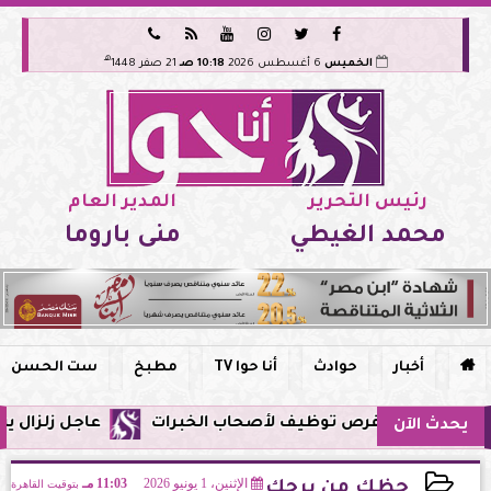






هـ
الخميس
6 أغسطس 2026
10:18 صـ
21 صفر 1448
رئيس التحرير
المدير العام
محمد الغيطي
منى باروما

أخبار
حوادث
أنا حوا TV
مطبخ
ست الحسن
عاجل زلزال يشعر به سكان مصر فجر ا
يحدث الآن
الإثنين، 1 يونيو 2026
11:03 مـ
بتوقيت القاهرة
حظك من برجك