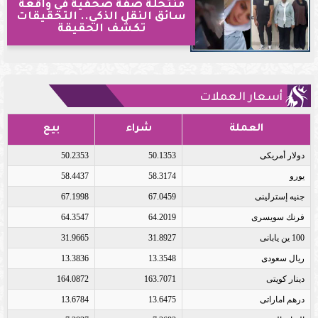
منتحلة صفة صحفية في واقعة
سائق النقل الذكي.. التحقيقات
تكشف الحقيقة
أسعار العملات
العملة
شراء
بيع
دولار أمريكى
50.1353
50.2353
يورو
58.3174
58.4437
جنيه إسترلينى
67.0459
67.1998
فرنك سويسرى
64.2019
64.3547
100 ين يابانى
31.8927
31.9665
ريال سعودى
13.3548
13.3836
دينار كويتى
163.7071
164.0872
درهم اماراتى
13.6475
13.6784