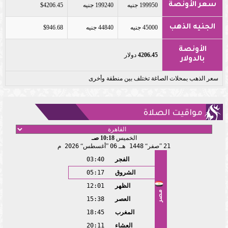
سعر الأونصة
199950 جنيه
199240 جنيه
$4206.45
الجنيه الذهب
45000 جنيه
44840 جنيه
$946.68
الأونصة
4206.45
دولار
بالدولار
سعر الذهب بمحلات الصاغة تختلف بين منطقة وأخرى
مواقيت الصلاة
الخميس
10:18 صـ
21
صفر
1448 هـ
06
أغسطس
2026 م
الفجر
03:40
الشروق
05:17
الظهر
12:01
مصر
العصر
15:38
المغرب
18:45
العشاء
20:11