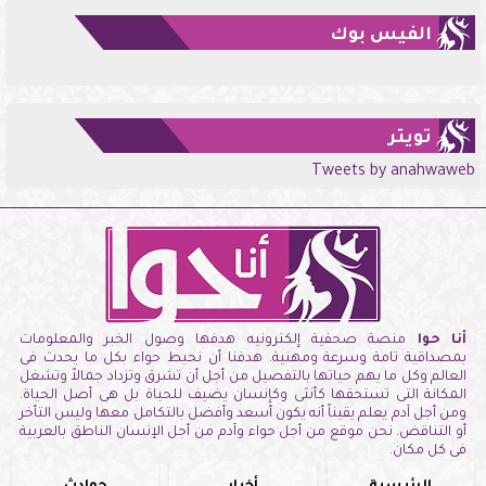
الفيس بوك
تويتر
Tweets by anahwaweb
أنا حوا
منصة صحفية إلكترونيه هدفها وصول الخبر والمعلومات
بمصداقية تامة وسرعة ومهنية. هدفنا أن نحيط حواء بكل ما يحدث فى
العالم وكل ما يهم حياتها بالتفصيل من أجل أن تشرق وتزداد جمالاً وتشغل
المكانة التى تستحقها كأنثى وكإنسان يضيف للحياة بل هى أصل الحياة.
ومن أجل آدم يعلم يقيناً أنه يكون أسعد وأفضل بالتكامل معها وليس التأخر
أو التناقض. نحن موقع من أجل حواء وآدم من أجل الإنسان الناطق بالعربية
فى كل مكان.