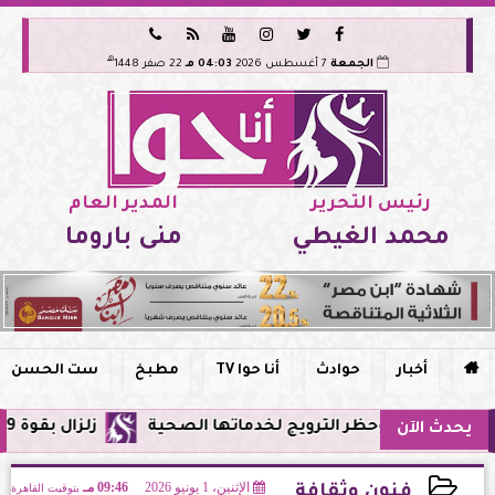






هـ
الجمعة
7 أغسطس 2026
04:03 مـ
22 صفر 1448
رئيس التحرير
المدير العام
محمد الغيطي
منى باروما

أخبار
حوادث
أنا حوا TV
مطبخ
ست الحسن
ر وحظر الترويج لخدماتها الصحية
زلزال بقوة 5.9 ريختر يشعر به سكان القاهرة وعدة محافظات.. مركزه شرق البحر المتوسط
يحدث الآن
الإثنين، 1 يونيو 2026
09:46 مـ
بتوقيت القاهرة
فنون وثقافة