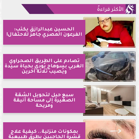
الأكثر قراءةً
الحسين عبدالرازق يكتب:
الفرعون المصري جاهز للاحتفال!
تصادم على الطريق الصحراوي
الغربي بسوهاج يُودي بحياة سيدة
ويُصيب ثلاثة آخرين
سبع حيل لتحويل الشقة
الصغيرة إلى مساحة أنيقة
ومريحة
بمكونات منزلية.. كيفية علاج
قشرة الحاجبين بطرق طبيعية