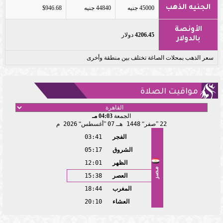
الجنيه الذهب
45000 جنيه
44840 جنيه
$946.68
الأونصة
4206.45
دولار
بالدولار
سعر الذهب بمحلات الصاغة تختلف بين منطقة وأخرى
مواقيت الصلاة
الجمعة
04:03 مـ
22
صفر
1448 هـ
07
أغسطس
2026 م
الفجر
03:41
الشروق
05:17
الظهر
12:01
مصر
العصر
15:38
المغرب
18:44
العشاء
20:10