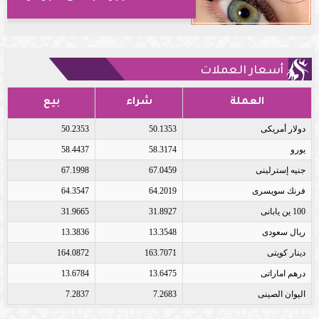
أسعار العملات
العملة
شراء
بيع
دولار أمريكى
50.1353
50.2353
يورو
58.3174
58.4437
جنيه إسترلينى
67.0459
67.1998
فرنك سويسرى
64.2019
64.3547
100 ين يابانى
31.8927
31.9665
ريال سعودى
13.3548
13.3836
دينار كويتى
163.7071
164.0872
درهم اماراتى
13.6475
13.6784
اليوان الصينى
7.2683
7.2837