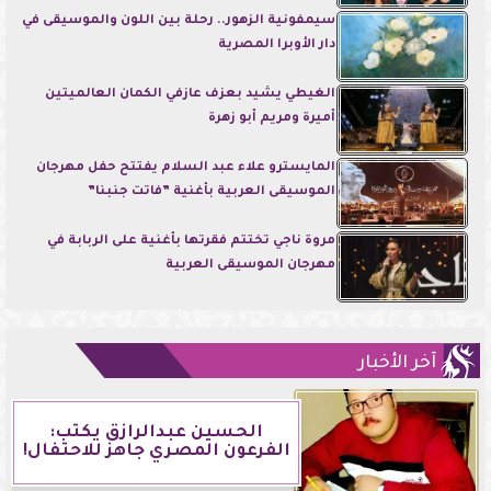
سيمفونية الزهور.. رحلة بين اللون والموسيقى في
دار الأوبرا المصرية
الغيطي يشيد بعزف عازفي الكمان العالميتين
أميرة ومريم أبو زهرة
المايسترو علاء عبد السلام يفتتح حفل مهرجان
الموسيقى العربية بأغنية ”فاتت جنبنا”
مروة ناجي تختتم فقرتها بأغنية على الربابة في
مهرجان الموسيقى العربية
آخر الأخبار
الحسين عبدالرازق يكتب:
الفرعون المصري جاهز للاحتفال!