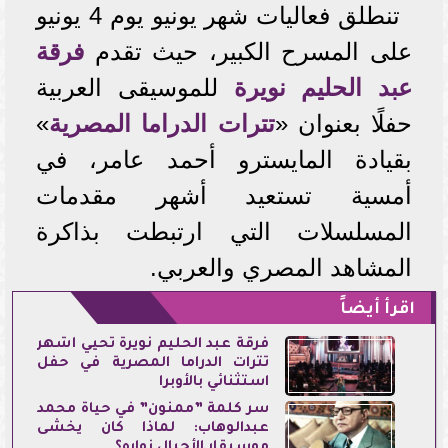
تنطلق فعاليات شهر يونيو يوم 4 يونيو
على المسرح الكبير، حيث تقدم
فرقة
عبد الحليم نويرة
للموسيقى العربية
حفلًا بعنوان «
تترات الدراما المصرية
»
بقيادة المايسترو أحمد عامر، في
أمسية تستعيد أشهر مقدمات
المسلسلات التي ارتبطت بذاكرة
المشاهد المصري والعربي.
اقرأ أيضاً
فرقة عبد الحليم نويرة تحيي أشهر
تترات الدراما المصرية في حفل
استثنائي بالأوبرا
سر كلمة ”ممنون” في حياة محمد
عبدالوهاب: لماذا كان يخشى
موسيقار الأجيال زواره؟