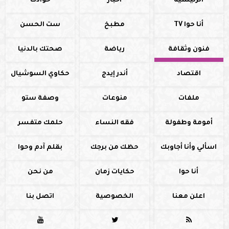
الرئيسية
أخبار
حوادث
أنا حوا TV
مطبخ
ست الحسن
فنون وثقافة
رياضة
صحتك بالدنيا
اقتصاد
أندر إيدج
حكاوي السوشيال
ملفات
منوعات
وصفة ستو
أمومة وطفولة
فقه النساء
حلمك متفسر
اسألي وأنا أجاوبك
حظك من برجك
بقلم آدم وحوا
أنا حوا
حكايات زمان
من نحن
اعلن معنا
الخصوصية
اتصل بنا


