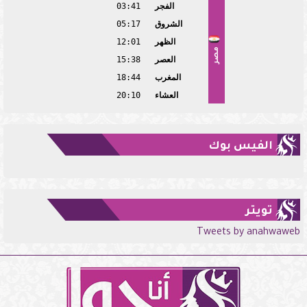
الفجر
03:41
الشروق
05:17
الظهر
12:01
مصر
العصر
15:38
المغرب
18:44
العشاء
20:10
الفيس بوك
تويتر
Tweets by anahwaweb