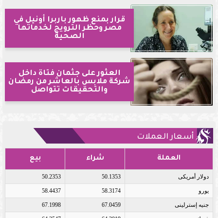
قرار بمنع ظهور باربرا أونيل في
مصر وحظر الترويج لخدماتها
الصحية
العثور على جثمان فتاة داخل
شركة ملابس بالعاشر من رمضان
والتحقيقات تتواصل
أسعار العملات
العملة
شراء
بيع
دولار أمريكى
50.1353
50.2353
يورو
58.3174
58.4437
جنيه إسترلينى
67.0459
67.1998