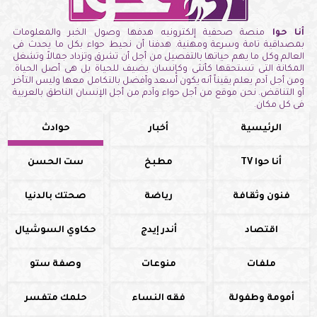
أنا حوا
منصة صحفية إلكترونيه هدفها وصول الخبر والمعلومات
بمصداقية تامة وسرعة ومهنية. هدفنا أن نحيط حواء بكل ما يحدث فى
العالم وكل ما يهم حياتها بالتفصيل من أجل أن تشرق وتزداد جمالاً وتشغل
المكانة التى تستحقها كأنثى وكإنسان يضيف للحياة بل هى أصل الحياة.
ومن أجل آدم يعلم يقيناً أنه يكون أسعد وأفضل بالتكامل معها وليس التأخر
أو التناقض. نحن موقع من أجل حواء وآدم من أجل الإنسان الناطق بالعربية
فى كل مكان.
الرئيسية
أخبار
حوادث
أنا حوا TV
مطبخ
ست الحسن
فنون وثقافة
رياضة
صحتك بالدنيا
اقتصاد
أندر إيدج
حكاوي السوشيال
ملفات
منوعات
وصفة ستو
أمومة وطفولة
فقه النساء
حلمك متفسر