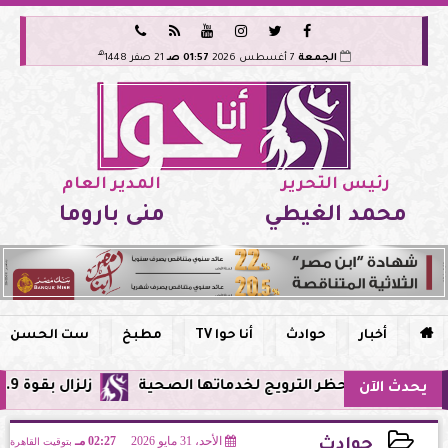






هـ
الجمعة
7 أغسطس 2026
01:57 صـ
21 صفر 1448
رئيس التحرير
المدير العام
محمد الغيطي
منى باروما

أخبار
حوادث
أنا حوا TV
مطبخ
ست الحسن
حظر الترويج لخدماتها الصحية
زلزال بقوة 5.9 ريختر يشعر به سكان القاهرة وعدة محافظات.. مركزه شرق البحر المتوسط
يحدث الآن
الأحد، 31 مايو 2026
02:27 مـ
بتوقيت القاهرة
حوادث