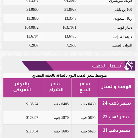
فرنك سويسرى
64.2019
64.3547
100 ين يابانى
31.8927
31.9665
ريال سعودى
13.3548
13.3836
دينار كويتى
163.7071
164.0872
درهم اماراتى
13.6475
13.6784
اليوان الصينى
7.2683
7.2837
أسعار الذهب
متوسط سعر الذهب اليوم بالصاغة بالجنيه المصري
سعر
سعر
بالدولار
الوحدة والعيار
البيع
الشراء
الأمريكي
سعر ذهب 24
6430 جنيه
6405 جنيه
$135.24
سعر ذهب 22
5895 جنيه
5870 جنيه
$123.97
سعر ذهب 21
5625 جنيه
5605 جنيه
$118.34