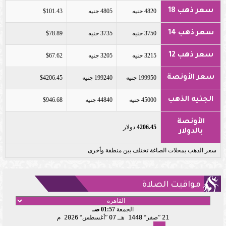
سعر ذهب 18
4820 جنيه
4805 جنيه
$101.43
سعر ذهب 14
3750 جنيه
3735 جنيه
$78.89
سعر ذهب 12
3215 جنيه
3205 جنيه
$67.62
سعر الأونصة
199950 جنيه
199240 جنيه
$4206.45
الجنيه الذهب
45000 جنيه
44840 جنيه
$946.68
الأونصة
4206.45
دولار
بالدولار
سعر الذهب بمحلات الصاغة تختلف بين منطقة وأخرى
مواقيت الصلاة
الجمعة
01:57 صـ
21
صفر
1448 هـ
07
أغسطس
2026 م