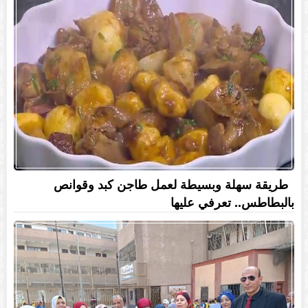
طريقة سهلة وبسيطة لعمل طاجن كبد وقوانص
بالبطاطس.. تعرفي عليها