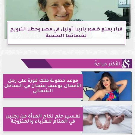
قرار بمنع ظهور باربرا أونيل في مصر وحظر الترويج
لخدماتها الصحية
الأكثر قراءةً
موعد خطوبة ملك قورة على رجل
الأعمال يوسف عثمان في الساحل
الشمالي
تفسير حلم نكاح المرأة من رجلين
في المنام للعزباء والمتزوجة