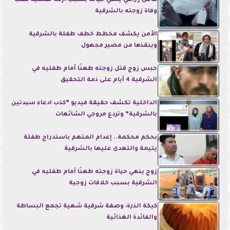
عامل زراعي ينهي حياته بسبب أزمة نفسية عقب
وفاة زوجته بالشرقية
الأمن يكشف مخطط خطف طفلة بالشرقية
وينقذها من مصير مجهول
حبس زوج قتل زوجته طعنًا أمام طفليه في
الشرقية 4 أيام على ذمة التحقيق
الداخلية تكشف حقيقة فيديو ”كذب ادعاء سيدتين
بالشرقية” وتردع مروجي الشائعات
بحكم محكمة.. إعدام المتهم باستدراج طفلة
يتيمة والتعدى عليها بالشرقية
زوج ينهي حياة زوجته طعنًا أمام طفليه في
الشرقية بسبب خلافات زوجية
كيكة الذرة: وصفة شرقية شهية تجمع البساطة
والفائدة الغذائية