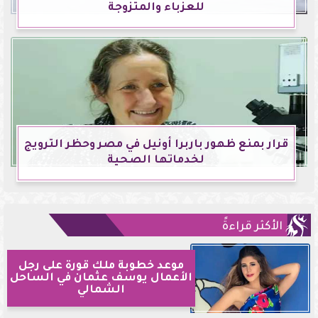
للعزباء والمتزوجة
قرار بمنع ظهور باربرا أونيل في مصر وحظر الترويج
لخدماتها الصحية
الأكثر قراءةً
موعد خطوبة ملك قورة على رجل
الأعمال يوسف عثمان في الساحل
الشمالي