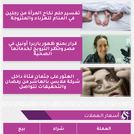
تفسير حلم نكاح المرأة من رجلين
في المنام للعزباء والمتزوجة
قرار بمنع ظهور باربرا أونيل في
مصر وحظر الترويج لخدماتها
الصحية
العثور على جثمان فتاة داخل
شركة ملابس بالعاشر من رمضان
والتحقيقات تتواصل
أسعار العملات
العملة
شراء
بيع