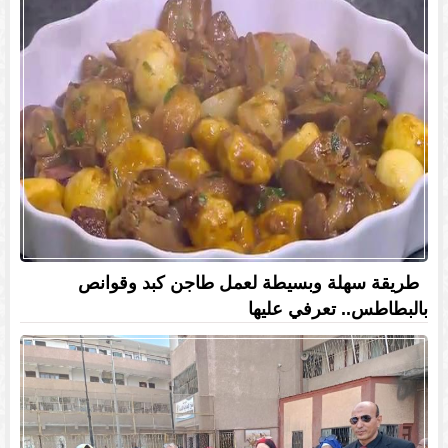
طريقة سهلة وبسيطة لعمل طاجن كبد وقوانص
بالبطاطس.. تعرفي عليها