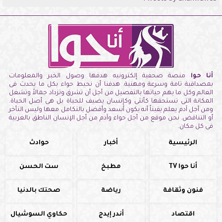
أنا حوا
منصة صحفية إلكترونيه هدفها وصول الخبر والمعلومات
بمصداقية تامة وسرعة ومهنية. هدفنا أن نحيط حواء بكل ما يحدث فى
العالم وكل ما يهم حياتها بالتفصيل من أجل أن تشرق وتزداد جمالاً وتشغل
المكانة التى تستحقها كأنثى وكإنسان يضيف للحياة بل هى أصل الحياة.
ومن أجل آدم يعلم يقيناً أنه يكون أسعد وأفضل بالتكامل معها وليس التأخر
أو التناقض. نحن موقع من أجل حواء وآدم من أجل الإنسان الناطق بالعربية
فى كل مكان.
الرئيسية
أخبار
حوادث
أنا حوا TV
مطبخ
ست الحسن
فنون وثقافة
رياضة
صحتك بالدنيا
اقتصاد
أندر إيدج
حكاوي السوشيال