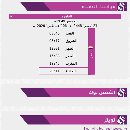
مواقيت الصلاة
الخميس
09:49 مـ
21
صفر
1448 هـ
06
أغسطس
2026 م
الفجر
03:40
الشروق
05:17
الظهر
12:01
مصر
العصر
15:38
المغرب
18:45
العشاء
20:11
الفيس بوك
تويتر
Tweets by anahwaweb