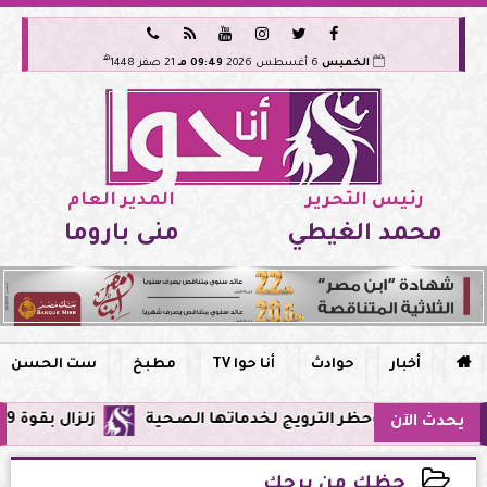






هـ
الخميس
6 أغسطس 2026
09:49 مـ
21 صفر 1448
رئيس التحرير
المدير العام
محمد الغيطي
منى باروما

أخبار
حوادث
أنا حوا TV
مطبخ
ست الحسن
 وحظر الترويج لخدماتها الصحية
زلزال بقوة 5.9 ريختر يشعر به سكان القاهرة وعدة محافظات.. مركزه شرق البحر المتوسط
يحدث الآن
حظك من برجك