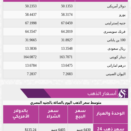
دولار أمريكى
50.1353
50.2353
يورو
58.3174
58.4437
جنيه إسترلينى
67.0459
67.1998
فرنك سويسرى
64.2019
64.3547
100 ين يابانى
31.8927
31.9665
ريال سعودى
13.3548
13.3836
دينار كويتى
163.7071
164.0872
درهم اماراتى
13.6475
13.6784
اليوان الصينى
7.2683
7.2837
أسعار الذهب
متوسط سعر الذهب اليوم بالصاغة بالجنيه المصري
سعر
سعر
بالدولار
الوحدة والعيار
البيع
الشراء
الأمريكي
سعر ذهب 24
6430 جنيه
6405 جنيه
$135.24