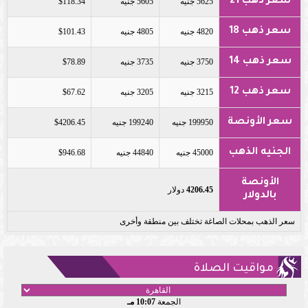
سعر ذهب 21
5625 جنيه
5605 جنيه
$118.34
سعر ذهب 18
4820 جنيه
4805 جنيه
$101.43
سعر ذهب 14
3750 جنيه
3735 جنيه
$78.89
سعر ذهب 12
3215 جنيه
3205 جنيه
$67.62
سعر الأونصة
199950 جنيه
199240 جنيه
$4206.45
الجنيه الذهب
45000 جنيه
44840 جنيه
$946.68
الأونصة
4206.45
دولار
بالدولار
سعر الذهب بمحلات الصاغة تختلف بين منطقة وأخرى
مواقيت الصلاة
الجمعة
10:07 مـ