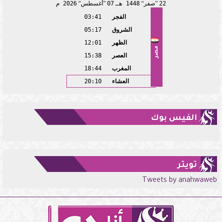
22
صفر
1448 هـ
07
أغسطس
2026 م
الفجر
03:41
الشروق
05:17
الظهر
12:01
مصر
العصر
15:38
المغرب
18:44
العشاء
20:10
الفيس بوك
تويتر
Tweets by anahwaweb