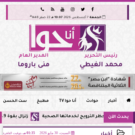






هـ
الجمعة
7 أغسطس 2026
10:07 مـ
22 صفر 1448
رئيس التحرير
المدير العام
محمد الغيطي
منى باروما

أخبار
حوادث
أنا حوا TV
مطبخ
ست الحسن
وحظر الترويج لخدماتها الصحية
زلزال بقوة 5.9 ريختر يشعر به سكان القاهرة وعدة محافظات.. مركزه شرق البحر المتوسط
يحدث الآن
السبت، 30 مايو 2026
01:35 مـ
بتوقيت القاهرة
أخبار