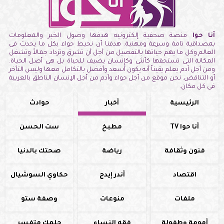
أنا حوا
منصة صحفية إلكترونيه هدفها وصول الخبر والمعلومات
بمصداقية تامة وسرعة ومهنية. هدفنا أن نحيط حواء بكل ما يحدث فى
العالم وكل ما يهم حياتها بالتفصيل من أجل أن تشرق وتزداد جمالاً وتشغل
المكانة التى تستحقها كأنثى وكإنسان يضيف للحياة بل هى أصل الحياة.
ومن أجل آدم يعلم يقيناً أنه يكون أسعد وأفضل بالتكامل معها وليس التأخر
أو التناقض. نحن موقع من أجل حواء وآدم من أجل الإنسان الناطق بالعربية
فى كل مكان.
الرئيسية
أخبار
حوادث
أنا حوا TV
مطبخ
ست الحسن
فنون وثقافة
رياضة
صحتك بالدنيا
اقتصاد
أندر إيدج
حكاوي السوشيال
ملفات
منوعات
وصفة ستو
أمومة وطفولة
فقه النساء
حلمك متفسر