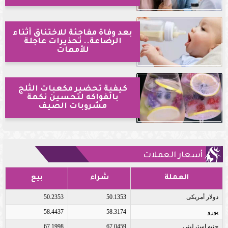
بعد وفاة مفاجئة للاختناق أثناء
الرضاعة.. تحذيرات عاجلة
للأمهات
كيفية تحضير مكعبات الثلج
بالفواكه لتحسين نكهة
مشروبات الصيف
أسعار العملات
العملة
شراء
بيع
دولار أمريكى
50.1353
50.2353
يورو
58.3174
58.4437
جنيه إسترلينى
67.0459
67.1998