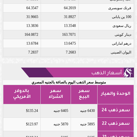
فرنك سويسرى
64.2019
64.3547
100 ين يابانى
31.8927
31.9665
ريال سعودى
13.3548
13.3836
دينار كويتى
163.7071
164.0872
درهم اماراتى
13.6475
13.6784
اليوان الصينى
7.2683
7.2837
أسعار الذهب
متوسط سعر الذهب اليوم بالصاغة بالجنيه المصري
سعر
سعر
بالدولار
الوحدة والعيار
البيع
الشراء
الأمريكي
سعر ذهب 24
6430 جنيه
6405 جنيه
$135.24
سعر ذهب 22
5895 جنيه
5870 جنيه
$123.97