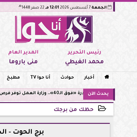
هـ
الجمعة
7 أغسطس 2026
12:01 مـ
22 صفر 1448
رئيس التحرير
المدير العام
محمد الغيطي
منى باروما

أخبار
حوادث
أنا حوا TV
مطبخ
مبادرة «فوق الـ40».. وزارة العمل توفر فرص توظيف لأصحاب الخبرات
يحدث الآن
حظك من برجك
2026-05-29 23:34:49
برج الحوت - الجمعة 29 مايو: 