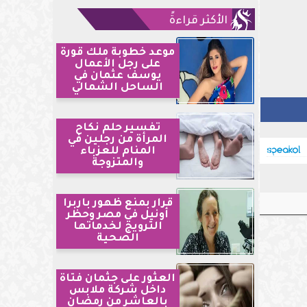
الأكثر قراءةً
موعد خطوبة ملك قورة
على رجل الأعمال
يوسف عثمان في
الساحل الشمالي
تفسير حلم نكاح
المرأة من رجلين في
المنام للعزباء
والمتزوجة
قرار بمنع ظهور باربرا
أونيل في مصر وحظر
الترويج لخدماتها
الصحية
العثور على جثمان فتاة
داخل شركة ملابس
بالعاشر من رمضان