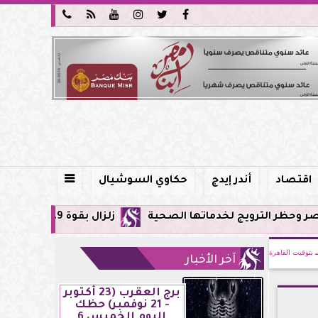






اقتصاد
أندر إيدج
حكاوي السوشيال

ويج لخدماتها الصحية
زلزال بقوة 5.9 ريختر يشعر به سكان القاهرة وعدة محافظات.. مركزه شرق البحر المتوسط
بتوقيت القاهرة
آخر الأخبار
برج العقرب (23 أكتوبر
- 21 نوفمبر) حظك
اليوم الخميس 6