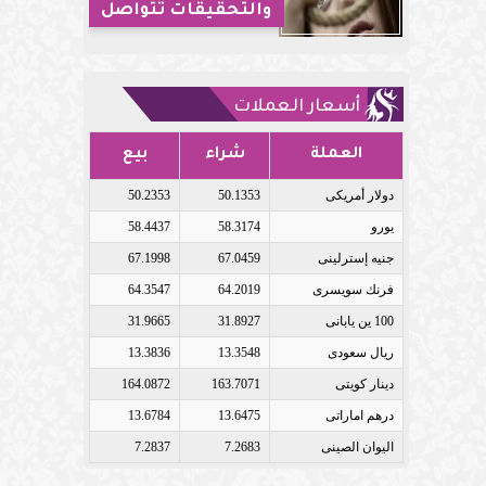
والتحقيقات تتواصل
أسعار العملات
العملة
شراء
بيع
دولار أمريكى
50.1353
50.2353
يورو
58.3174
58.4437
جنيه إسترلينى
67.0459
67.1998
فرنك سويسرى
64.2019
64.3547
100 ين يابانى
31.8927
31.9665
ريال سعودى
13.3548
13.3836
دينار كويتى
163.7071
164.0872
درهم اماراتى
13.6475
13.6784
اليوان الصينى
7.2683
7.2837