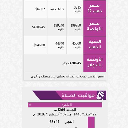
سعر
3215
3205 جنيه
$67.62
جنيه
ذهب 12
سعر
199240
199950
$4206.45
جنيه
جنيه
الأونصة
الجنيه
44840
45000
$946.68
جنيه
جنيه
الذهب
الأونصة
4206.45
دولار
بالدولار
سعر الذهب بمحلات الصاغة تختلف بين منطقة وأخرى
مواقيت الصلاة
الجمعة
12:01 مـ
22
صفر
1448 هـ
07
أغسطس
2026 م
الفجر
03:41