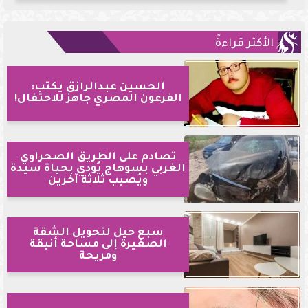
الأكثر قراءةً
الحسين عبدالرازق يكتب:
الفرعون المصري جاهز للاحتفال!
تصادم على الطريق الصحراوي
الغربي بسوهاج يُودي بحياة سيدة
ويُصيب ثلاثة آخرين
سبع حيل لتحويل الشقة
الصغيرة إلى مساحة أنيقة
ومريحة