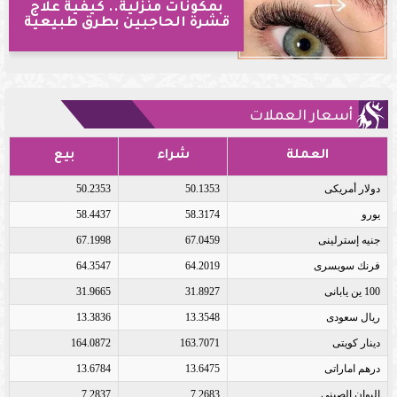
بمكونات منزلية.. كيفية علاج
قشرة الحاجبين بطرق طبيعية
أسعار العملات
العملة
شراء
بيع
دولار أمريكى
50.1353
50.2353
يورو
58.3174
58.4437
جنيه إسترلينى
67.0459
67.1998
فرنك سويسرى
64.2019
64.3547
100 ين يابانى
31.8927
31.9665
ريال سعودى
13.3548
13.3836
دينار كويتى
163.7071
164.0872
درهم اماراتى
13.6475
13.6784
اليوان الصينى
7.2683
7.2837