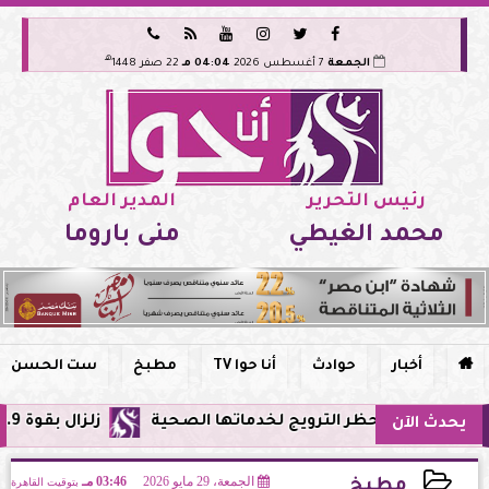






هـ
الجمعة
7 أغسطس 2026
04:04 مـ
22 صفر 1448
رئيس التحرير
المدير العام
محمد الغيطي
منى باروما

أخبار
حوادث
أنا حوا TV
مطبخ
ست الحسن
صر وحظر الترويج لخدماتها الصحية
زلزال بقوة 5.9 ريختر يشعر به سكان القاهرة وعدة محافظات.. مركزه شرق البحر المتوسط
يحدث الآن
الجمعة، 29 مايو 2026
03:46 مـ
بتوقيت القاهرة
مطبخ