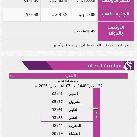
سعر الأونصة
199950 جنيه
199240 جنيه
$4206.45
الجنيه الذهب
45000 جنيه
44840 جنيه
$946.68
الأونصة
4206.45
دولار
بالدولار
سعر الذهب بمحلات الصاغة تختلف بين منطقة وأخرى
مواقيت الصلاة
الجمعة
04:04 مـ
22
صفر
1448 هـ
07
أغسطس
2026 م
الفجر
03:41
الشروق
05:17
الظهر
12:01
مصر
العصر
15:38
المغرب
18:44
العشاء
20:10