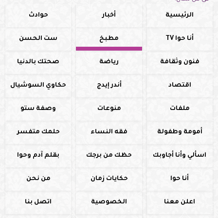
الرئيسية
أخبار
حوادث
أنا حوا TV
مطبخ
ست الحسن
فنون وثقافة
رياضة
صحتك بالدنيا
اقتصاد
أندر إيدج
حكاوي السوشيال
ملفات
منوعات
وصفة ستو
أمومة وطفولة
فقه النساء
حلمك متفسر
اسألي وأنا أجاوبك
حظك من برجك
بقلم آدم وحوا
أنا حوا
حكايات زمان
من نحن
اعلن معنا
الخصوصية
اتصل بنا