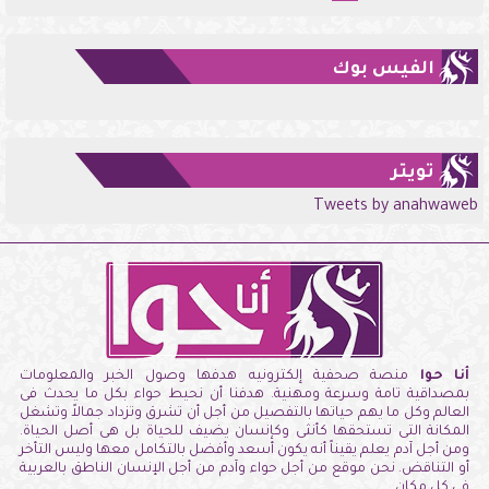
الفيس بوك
تويتر
Tweets by anahwaweb
أنا حوا
منصة صحفية إلكترونيه هدفها وصول الخبر والمعلومات
بمصداقية تامة وسرعة ومهنية. هدفنا أن نحيط حواء بكل ما يحدث فى
العالم وكل ما يهم حياتها بالتفصيل من أجل أن تشرق وتزداد جمالاً وتشغل
المكانة التى تستحقها كأنثى وكإنسان يضيف للحياة بل هى أصل الحياة.
ومن أجل آدم يعلم يقيناً أنه يكون أسعد وأفضل بالتكامل معها وليس التأخر
أو التناقض. نحن موقع من أجل حواء وآدم من أجل الإنسان الناطق بالعربية
فى كل مكان.