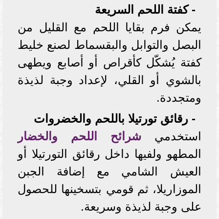
- كفتة اللحم السريعة
يمكن فرم بقايا اللحم مع القليل من
البصل والتوابل والبقسماط لصنع خليط
كفتة يُشكّل كأقراص أو أصابع ويطهى
بالشوي أو القلي، لإعداد وجبة لذيذة
ومتجددة.
- رقائق تورتيلا باللحم والخضروات
استخدمي
شرائح اللحم والخضار
المطهو ولفيها داخل رقائق التورتيلا أو
العيش الشامي مع إضافة الجبن
الموزاريلا، ثم قومي بتسخينها للحصول
على وجبة لذيذة وسريعة.