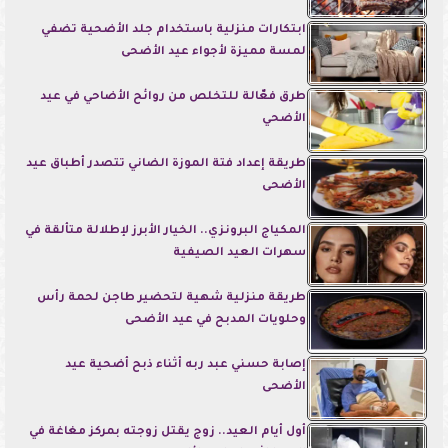
ابتكارات منزلية باستخدام جلد الأضحية تضفي
لمسة مميزة لأجواء عيد الأضحى
طرق فعّالة للتخلص من روائح الأضاحي في عيد
الأضحي
طريقة إعداد فتة الموزة الضاني تتصدر أطباق عيد
الأضحى
المكياج البرونزي.. الخيار الأبرز لإطلالة متألقة في
سهرات العيد الصيفية
طريقة منزلية شهية لتحضير طاجن لحمة رأس
وحلويات المدبح في عيد الأضحى
إصابة حسني عبد ربه أثناء ذبح أضحية عيد
الأضحى
أول أيام العيد.. زوج يقتل زوجته بمركز مغاغة في