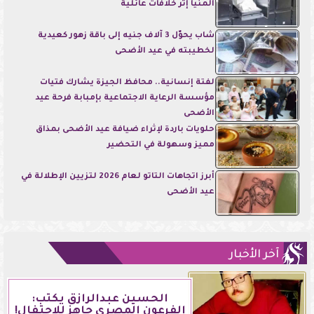
المنيا إثر خلافات عائلية
شاب يحوّل 3 آلاف جنيه إلى باقة زهور كعيدية
لخطيبته في عيد الأضحى
لفتة إنسانية.. محافظ الجيزة يشارك فتيات
مؤسسة الرعاية الاجتماعية بإمبابة فرحة عيد
الأضحى
حلويات باردة لإثراء ضيافة عيد الأضحى بمذاق
مميز وسهولة في التحضير
أبرز اتجاهات التاتو لعام 2026 لتزيين الإطلالة في
عيد الأضحى
آخر الأخبار
الحسين عبدالرازق يكتب:
الفرعون المصري جاهز للاحتفال!