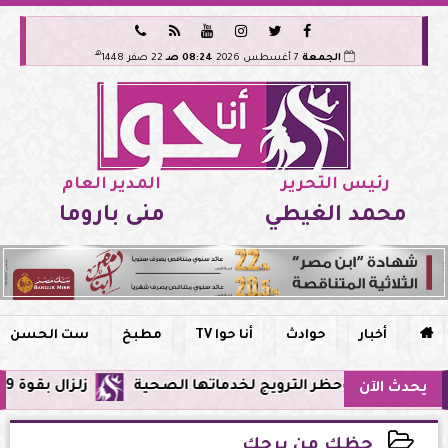






هـ
الجمعة
7 أغسطس 2026
08:24 صـ
22 صفر 1448
رئيس التحرير
المدير العام
محمد الغيطي
منى باروما

أخبار
حوادث
أنا حوا TV
مطبخ
ست الحسن
ي مصر وحظر الترويج لخدماتها الصحية
زلزال بقوة 5.9 ريختر يشعر به سكان القاهرة وعدة محافظات.. مركزه شرق البحر المتوسط
يحدث الآن
حظك من برجك