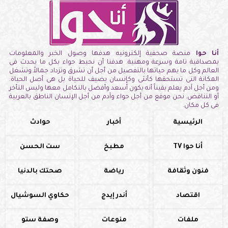
أنا حوا
منصة صحفية إلكترونيه هدفها وصول الخبر والمعلومات
بمصداقية تامة وسرعة ومهنية. هدفنا أن نحيط حواء بكل ما يحدث فى
العالم وكل ما يهم حياتها بالتفصيل من أجل أن تشرق وتزداد جمالاً وتشغل
المكانة التى تستحقها كأنثى وكإنسان يضيف للحياة بل هى أصل الحياة.
ومن أجل آدم يعلم يقيناً أنه يكون أسعد وأفضل بالتكامل معها وليس التأخر
أو التناقض. نحن موقع من أجل حواء وآدم من أجل الإنسان الناطق بالعربية
فى كل مكان.
الرئيسية
أخبار
حوادث
أنا حوا TV
مطبخ
ست الحسن
فنون وثقافة
رياضة
صحتك بالدنيا
اقتصاد
أندر إيدج
حكاوي السوشيال
ملفات
منوعات
وصفة ستو