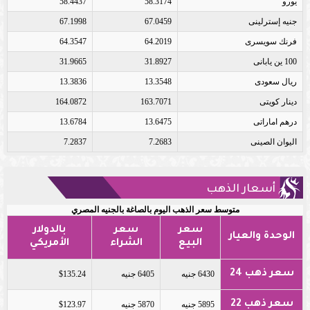
يورو
58.3174
58.4437
جنيه إسترلينى
67.0459
67.1998
فرنك سويسرى
64.2019
64.3547
100 ين يابانى
31.8927
31.9665
ريال سعودى
13.3548
13.3836
دينار كويتى
163.7071
164.0872
درهم اماراتى
13.6475
13.6784
اليوان الصينى
7.2683
7.2837
أسعار الذهب
متوسط سعر الذهب اليوم بالصاغة بالجنيه المصري
سعر
سعر
بالدولار
الوحدة والعيار
البيع
الشراء
الأمريكي
سعر ذهب 24
6430 جنيه
6405 جنيه
$135.24
سعر ذهب 22
5895 جنيه
5870 جنيه
$123.97