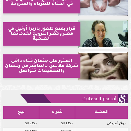
في المنام للعزباء والمتزوجة
قرار بمنع ظهور باربرا أونيل في
مصر وحظر الترويج لخدماتها
الصحية
العثور على جثمان فتاة داخل
شركة ملابس بالعاشر من رمضان
والتحقيقات تتواصل
أسعار العملات
العملة
شراء
بيع
دولار أمريكى
50.1353
50.2353