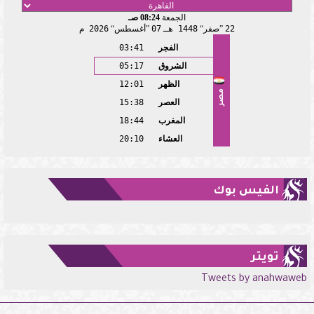
الجمعة
08:24 صـ
22
صفر
1448 هـ
07
أغسطس
2026 م
الفجر
03:41
الشروق
05:17
الظهر
12:01
مصر
العصر
15:38
المغرب
18:44
العشاء
20:10
الفيس بوك
تويتر
Tweets by anahwaweb