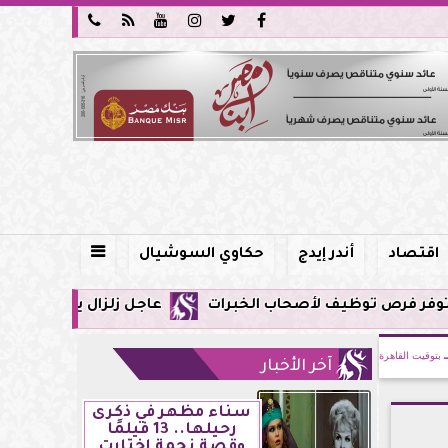






اقتصاد
أندر إيدج
حكاوي السوشيال

عاجل زلزال يشعر به سكان مصر فجر اليوم الإثنين 3 أغسطس 2026 وترق
بتوقيت القاهرة
آخر الأخبار
سناء مظهر في ذكرى
رحيلها.. 13 فيلمًا
وقصة نجمة اختارت