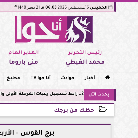
هـ
الخميس
6 أغسطس 2026
06:03 مـ
21 صفر 1448
رئيس التحرير
المدير العام
محمد الغيطي
منى باروما

أخبار
حوادث
أنا حوا TV
مطبخ
 للشعب الثلاث
يحدث الآن
حظك من برجك
2026-05-27 23:02:33
برج القوس - الأربعاء 27 مايو: يوم حافل 