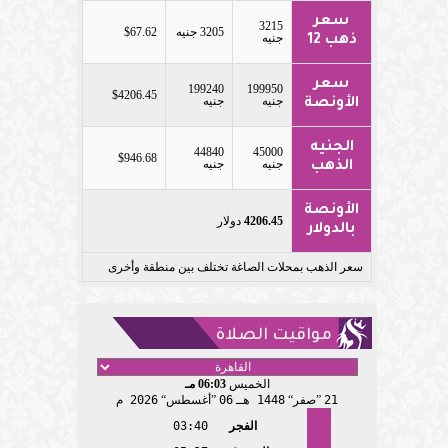
سعر
3215
3205 جنيه
$67.62
جنيه
ذهب 12
سعر
199240
199950
$4206.45
جنيه
جنيه
الأونصة
الجنيه
44840
45000
$946.68
جنيه
جنيه
الذهب
الأونصة
4206.45
دولار
بالدولار
سعر الذهب بمحلات الصاغة تختلف بين منطقة وأخرى
مواقيت الصلاة
الخميس
06:03 مـ
21
صفر
1448 هـ
06
أغسطس
2026 م
الفجر
03:40