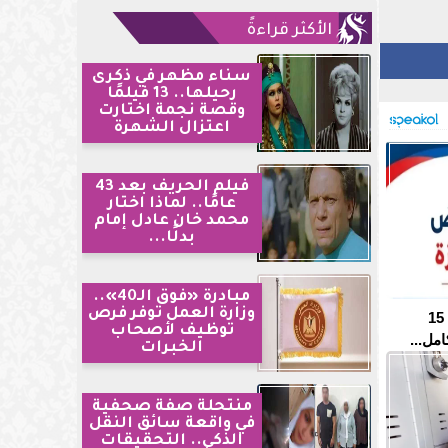
الأكثر قراءةً
سناء مظهر في ذكرى
رحيلها.. 13 فيلمًا
وقصة نجمة اختارت
اعتزال الشهرة
فيلم الحريف بعد 43
عامًا.. لماذا اختار
محمد خان عادل إمام
بدلًا...
مبادرة «فوق الـ40»..
وزارة العمل توفر فرص
مدارس التمريض في الجيزة 2026.. 15
توظيف لأصحاب
مل...
الخبرات
منتحلة صفة صحفية
في واقعة سائق النقل
الذكي.. التحقيقات