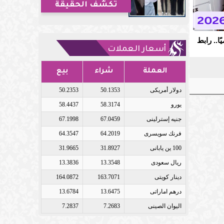
تكشف الحقيقة
لعامة 2026 Pdf رسميًا.. رابط
أسعار العملات
العملة
شراء
بيع
دولار أمريكى
50.1353
50.2353
يورو
58.3174
58.4437
جنيه إسترلينى
67.0459
67.1998
فرنك سويسرى
64.2019
64.3547
100 ين يابانى
31.8927
31.9665
ريال سعودى
13.3548
13.3836
دينار كويتى
163.7071
164.0872
درهم اماراتى
13.6475
13.6784
اليوان الصينى
7.2683
7.2837