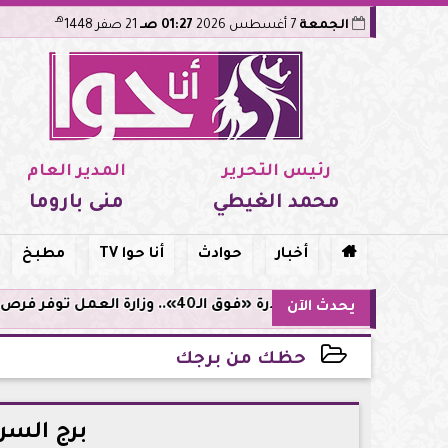
هـ
الجمعة
7 أغسطس 2026
01:27 صـ
21 صفر 1448
رئيس التحرير
المدير العام
محمد الغيطي
منى باروما

أخبار
حوادث
أنا حوا TV
مطبخ
مبادرة «فوق الـ40».. وزارة العمل توفر فرص توظيف لأصحاب الخبرات
يحدث الآن
حظك من برجك
2026-05-25 23:20:06
برج السر