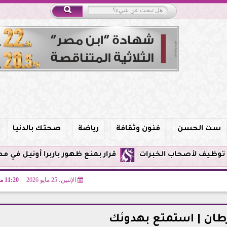
ست الحسن
فنون وثقافة
رياضة
صحتك بالدنيا
قرار بمنع ظهور باربرا أونيل في مصر وحظر الترويج ل
الإثنين، 25 مايو 2026
11:20 مـ
طان | استمتع بهدوئك