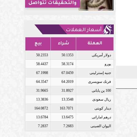
والتحقيقات تتواصل
أسعار العملات
العملة
شراء
بيع
دولار أمريكى
50.1353
50.2353
يورو
58.3174
58.4437
جنيه إسترلينى
67.0459
67.1998
فرنك سويسرى
64.2019
64.3547
100 ين يابانى
31.8927
31.9665
ريال سعودى
13.3548
13.3836
دينار كويتى
163.7071
164.0872
درهم اماراتى
13.6475
13.6784
اليوان الصينى
7.2683
7.2837