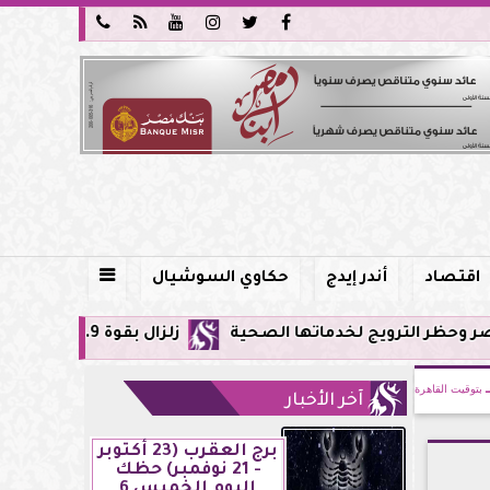






اقتصاد
أندر إيدج
حكاوي السوشيال

خدماتها الصحية
زلزال بقوة 5.9 ريختر يشعر به سكان القاهرة وعدة محافظات.. مركزه شرق البحر المتوسط
بتوقيت القاهرة
آخر الأخبار
برج العقرب (23 أكتوبر
- 21 نوفمبر) حظك
اليوم الخميس 6