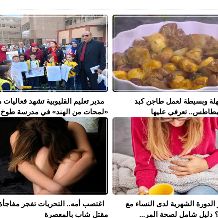
لة وبسيطة لعمل طاجن كبد
مدير تعليم القليوبية تشهد فعاليات 
بطاطس.. تعرفي عليها
«لمحات من الهند» في مدرسة طوخ..
الدورة الشهرية لدى النساء مع
اغتصب أمه.. التحريات تفجر مفاجأة
؟ دليل شامل لصحة المر...
مقتل شاب بالمعصرة