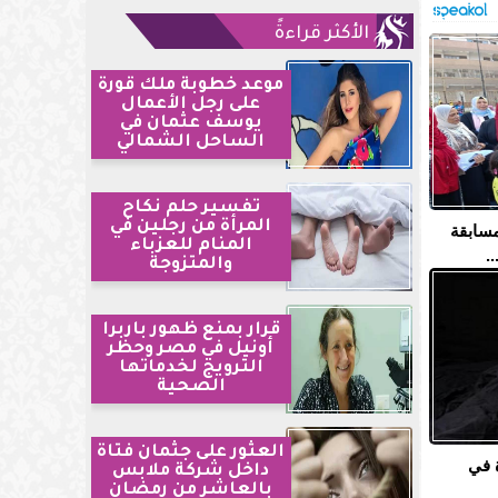
الأكثر قراءةً
موعد خطوبة ملك قورة
على رجل الأعمال
يوسف عثمان في
الساحل الشمالي
تفسير حلم نكاح
المرأة من رجلين في
مسابقة
المنام للعزباء
.
والمتزوجة
قرار بمنع ظهور باربرا
أونيل في مصر وحظر
الترويج لخدماتها
الصحية
العثور على جثمان فتاة
 في
داخل شركة ملابس
بالعاشر من رمضان