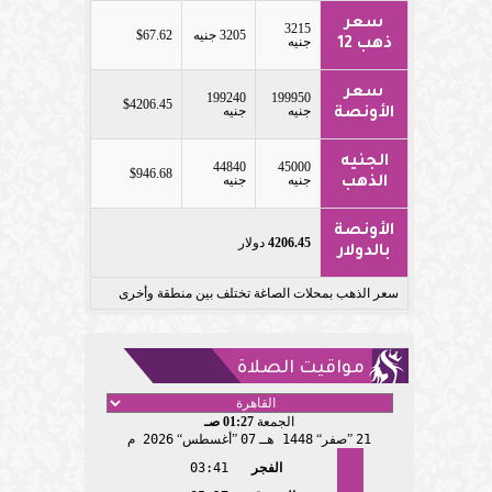
سعر
3215
3205 جنيه
$67.62
جنيه
ذهب 12
سعر
199240
199950
$4206.45
جنيه
جنيه
الأونصة
الجنيه
44840
45000
$946.68
جنيه
جنيه
الذهب
الأونصة
4206.45
دولار
بالدولار
سعر الذهب بمحلات الصاغة تختلف بين منطقة وأخرى
مواقيت الصلاة
الجمعة
01:27 صـ
21
صفر
1448 هـ
07
أغسطس
2026 م
الفجر
03:41