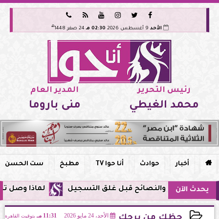






هـ
الأحد
9 أغسطس 2026
02:30 مـ
24 صفر 1448
رئيس التحرير
المدير العام
محمد الغيطي
منى باروما

أخبار
حوادث
أنا حوا TV
مطبخ
ست الحسن
لماذا وصل تنبيه زلزال جوجل في مصر ا
يحدث الآن
الأحد، 24 مايو 2026
11:31 مـ
بتوقيت القاهرة
حظك من برجك