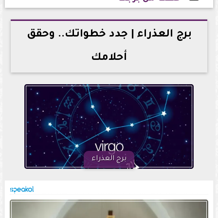
2026-05-24 23:31:19
برج العذراء | جدد خطواتك.. وحقق
أحلامك
برج العذراء