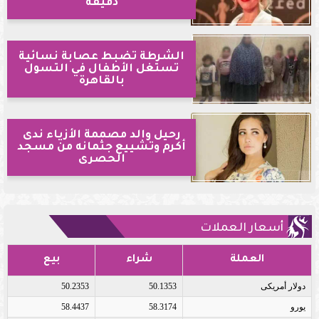
دقيقة
الشرطة تضبط عصابة نسائية
تستغل الأطفال في التسول
بالقاهرة
رحيل والد مصممة الأزياء ندى
أكرم وتشييع جثمانه من مسجد
الحصرى
أسعار العملات
العملة
شراء
بيع
دولار أمريكى
50.1353
50.2353
يورو
58.3174
58.4437