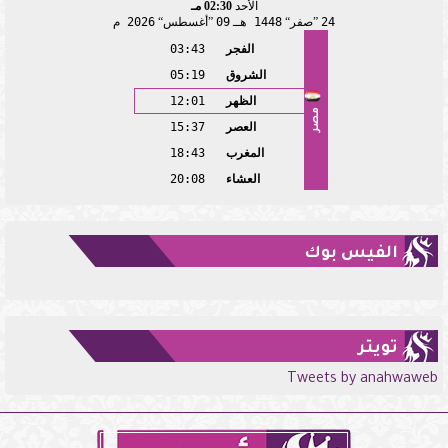
الأحد
02:30 مـ
24
صفر
1448 هـ
09
أغسطس
2026 م
الفجر
03:43
الشروق
05:19
الظهر
12:01
مصر
العصر
15:37
المغرب
18:43
العشاء
20:08
الفيس بوك
تويتر
Tweets by anahwaweb