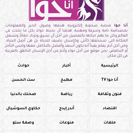
أنا حوا
منصة صحفية إلكترونيه هدفها وصول الخبر والمعلومات
بمصداقية تامة وسرعة ومهنية. هدفنا أن نحيط حواء بكل ما يحدث فى
العالم وكل ما يهم حياتها بالتفصيل من أجل أن تشرق وتزداد جمالاً وتشغل
المكانة التى تستحقها كأنثى وكإنسان يضيف للحياة بل هى أصل الحياة.
ومن أجل آدم يعلم يقيناً أنه يكون أسعد وأفضل بالتكامل معها وليس التأخر
أو التناقض. نحن موقع من أجل حواء وآدم من أجل الإنسان الناطق بالعربية
فى كل مكان.
الرئيسية
أخبار
حوادث
أنا حوا TV
مطبخ
ست الحسن
فنون وثقافة
رياضة
صحتك بالدنيا
اقتصاد
أندر إيدج
حكاوي السوشيال
ملفات
منوعات
وصفة ستو