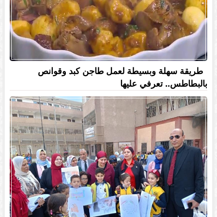
طريقة سهلة وبسيطة لعمل طاجن كبد وقوانص
بالبطاطس.. تعرفي عليها