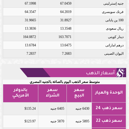
جنيه إسترلينى
67.0459
67.1998
فرنك سويسرى
64.2019
64.3547
100 ين يابانى
31.8927
31.9665
ريال سعودى
13.3548
13.3836
دينار كويتى
163.7071
164.0872
درهم اماراتى
13.6475
13.6784
اليوان الصينى
7.2683
7.2837
أسعار الذهب
متوسط سعر الذهب اليوم بالصاغة بالجنيه المصري
سعر
سعر
بالدولار
الوحدة والعيار
البيع
الشراء
الأمريكي
سعر ذهب 24
6430 جنيه
6405 جنيه
$135.24
سعر ذهب 22
5895 جنيه
5870 جنيه
$123.97