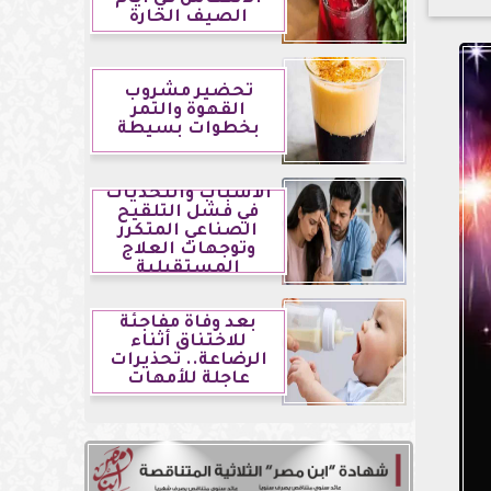
الصيف الحارة
تحضير مشروب
القهوة والتمر
بخطوات بسيطة
الأسباب والتحديات
في فشل التلقيح
الصناعي المتكرر
وتوجهات العلاج
المستقبلية
بعد وفاة مفاجئة
للاختناق أثناء
الرضاعة.. تحذيرات
عاجلة للأمهات