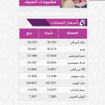
مشروبات الصيف
أسعار العملات
العملة
شراء
بيع
دولار أمريكى
50.1353
50.2353
يورو
58.3174
58.4437
جنيه إسترلينى
67.0459
67.1998
فرنك سويسرى
64.2019
64.3547
100 ين يابانى
31.8927
31.9665
ريال سعودى
13.3548
13.3836
دينار كويتى
163.7071
164.0872
درهم اماراتى
13.6475
13.6784
اليوان الصينى
7.2683
7.2837