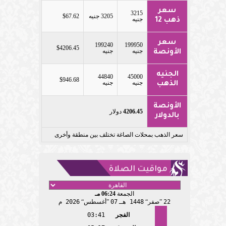
سعر
3215
3205 جنيه
$67.62
جنيه
ذهب 12
سعر
199240
199950
$4206.45
جنيه
جنيه
الأونصة
الجنيه
44840
45000
$946.68
جنيه
جنيه
الذهب
الأونصة
4206.45
دولار
بالدولار
سعر الذهب بمحلات الصاغة تختلف بين منطقة وأخرى
مواقيت الصلاة
الجمعة
06:24 مـ
22
صفر
1448 هـ
07
أغسطس
2026 م
الفجر
03:41