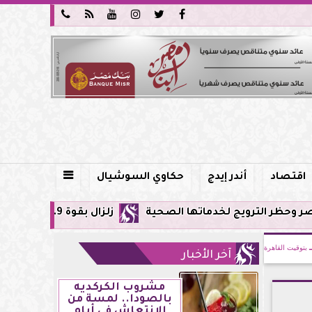






اقتصاد
أندر إيدج
حكاوي السوشيال

خدماتها الصحية
زلزال بقوة 5.9 ريختر يشعر به سكان القاهرة وعدة محافظات.. مركزه شرق البحر المتوسط
بتوقيت القاهرة
آخر الأخبار
مشروب الكركديه
بالصودا.. لمسة من
الانتعاش في أيام