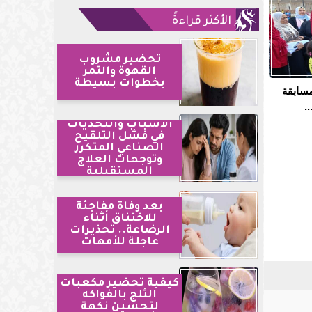
الأكثر قراءةً
تحضير مشروب
القهوة والتمر
بخطوات بسيطة
مسابقة
.
الأسباب والتحديات
في فشل التلقيح
الصناعي المتكرر
وتوجهات العلاج
المستقبلية
بعد وفاة مفاجئة
للاختناق أثناء
الرضاعة.. تحذيرات
عاجلة للأمهات
كيفية تحضير مكعبات
الثلج بالفواكه
لتحسين نكهة