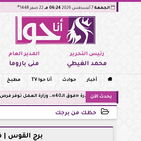
هـ
الجمعة
7 أغسطس 2026
06:24 مـ
22 صفر 1448
رئيس التحرير
المدير العام
محمد الغيطي
منى باروما

أخبار
حوادث
أنا حوا TV
مطبخ
مبادرة «فوق الـ40».. وزارة العمل توفر فرص توظيف لأصحاب الخبرات
يحدث الآن
حظك من برجك
2026-05-24 23:31:18
برج القوس | 