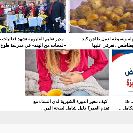
لة وبسيطة لعمل طاجن كبد
مدير تعليم القليوبية تشهد فعاليات 
بطاطس.. تعرفي عليها
«لمحات من الهند» في مدرسة طوخ..
مدارس التمريض في الجيزة 2026.. 15
كيف تتغير الدورة الشهرية لدى النساء مع
كامل...
تقدم العمر؟ دليل شامل لصحة المر...