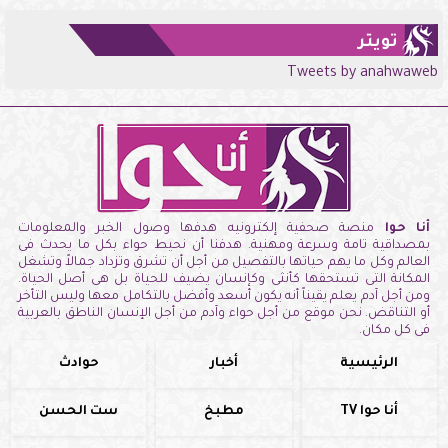
تويتر
Tweets by anahwaweb
أنا حوا
منصة صحفية إلكترونيه هدفها وصول الخبر والمعلومات
بمصداقية تامة وسرعة ومهنية. هدفنا أن نحيط حواء بكل ما يحدث فى
العالم وكل ما يهم حياتها بالتفصيل من أجل أن تشرق وتزداد جمالاً وتشغل
المكانة التى تستحقها كأنثى وكإنسان يضيف للحياة بل هى أصل الحياة.
ومن أجل آدم يعلم يقيناً أنه يكون أسعد وأفضل بالتكامل معها وليس التأخر
أو التناقض. نحن موقع من أجل حواء وآدم من أجل الإنسان الناطق بالعربية
فى كل مكان.
الرئيسية
أخبار
حوادث
أنا حوا TV
مطبخ
ست الحسن