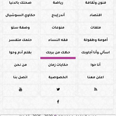
فنون وثقافة
رياضة
صحتك بالدنيا
اقتصاد
أندر إيدج
حكاوي السوشيال
ملفات
منوعات
وصفة ستو
أمومة وطفولة
فقه النساء
حلمك متفسر
اسألي وأنا أجاوبك
حظك من برجك
بقلم آدم وحوا
أنا حوا
حكايات زمان
من نحن
اعلن معنا
الخصوصية
اتصل بنا



