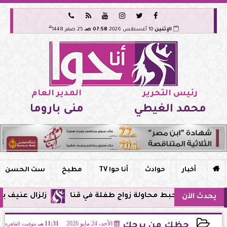






هـ
الإثنين
10 أغسطس 2026
07:58 صـ
25 صفر 1448
رئيس التحرير
المدير العام
محمد الغيطي
منى باروما

أخبار
حوادث
أنا حوا TV
مطبخ
ست الحسن
يحبط محاولة زواج طفلة في قنا
زلزال عنيف بقوة 7 درجات يضرب سواحل الفلبين وحزام النار يهتز من جديد
يحدث الآن
الأحد، 24 مايو 2026
11:31 مـ
بتوقيت القاهرة
حظك من برجك