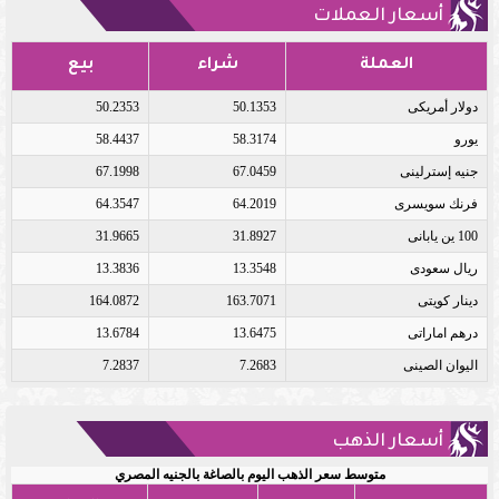
أسعار العملات
العملة
شراء
بيع
دولار أمريكى
50.1353
50.2353
يورو
58.3174
58.4437
جنيه إسترلينى
67.0459
67.1998
فرنك سويسرى
64.2019
64.3547
100 ين يابانى
31.8927
31.9665
ريال سعودى
13.3548
13.3836
دينار كويتى
163.7071
164.0872
درهم اماراتى
13.6475
13.6784
اليوان الصينى
7.2683
7.2837
أسعار الذهب
متوسط سعر الذهب اليوم بالصاغة بالجنيه المصري