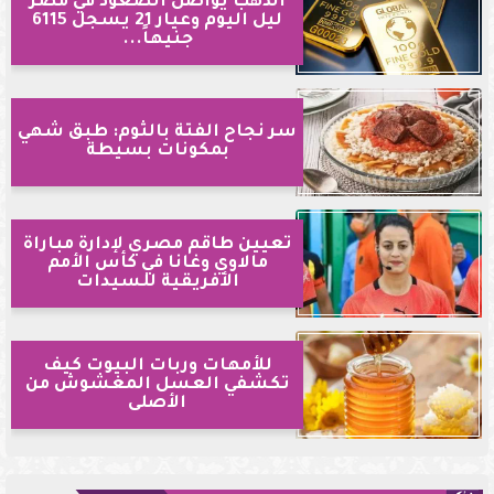
الذهب يواصل الصعود في مصر
ليل اليوم وعيار 21 يسجل 6115
جنيهاً...
سر نجاح الفتة بالثوم: طبق شهي
بمكونات بسيطة
تعيين طاقم مصري لإدارة مباراة
مالاوي وغانا في كأس الأمم
الأفريقية للسيدات
للأمهات وربات البيوت كيف
تكشفي العسل المغشوش من
الأصلى