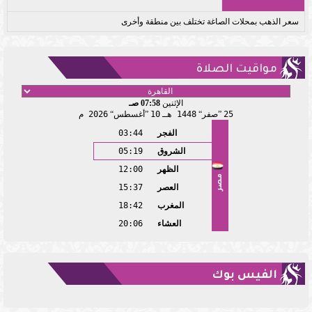
سعر الذهب بمحلات الصاغة تختلف بين منطقة وأخرى
مواقيت الصلاة
الإثنين
07:58 صـ
25
صفر
1448 هـ
10
أغسطس
2026 م
الفجر
03:44
الشروق
05:19
الظهر
12:00
مصر
العصر
15:37
المغرب
18:42
العشاء
20:06
الفيس بوك