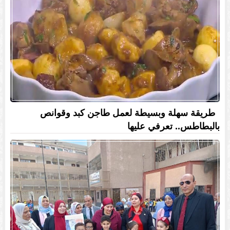
طريقة سهلة وبسيطة لعمل طاجن كبد وقوانص
بالبطاطس.. تعرفي عليها