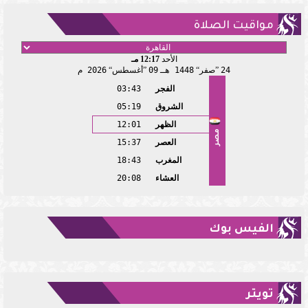
مواقيت الصلاة
الأحد
12:17 مـ
24
صفر
1448 هـ
09
أغسطس
2026 م
الفجر
03:43
الشروق
05:19
الظهر
12:01
مصر
العصر
15:37
المغرب
18:43
العشاء
20:08
الفيس بوك
تويتر