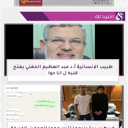
اخترنا لك
طبيب الإنسانية أ.د عبد العظيم الحفني يفتح
قلبه ل انا حوا