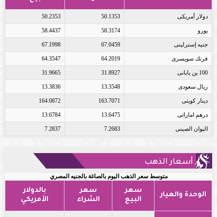
دولار أمريكى
50.1353
50.2353
يورو
58.3174
58.4437
جنيه إسترلينى
67.0459
67.1998
فرنك سويسرى
64.2019
64.3547
100 ين يابانى
31.8927
31.9665
ريال سعودى
13.3548
13.3836
دينار كويتى
163.7071
164.0872
درهم اماراتى
13.6475
13.6784
اليوان الصينى
7.2683
7.2837
أسعار الذهب
متوسط سعر الذهب اليوم بالصاغة بالجنيه المصري
سعر
سعر
بالدولار
الوحدة والعيار
البيع
الشراء
الأمريكي