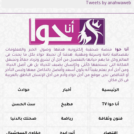
Tweets by anahwaweb
أنا حوا
منصة صحفية إلكترونيه هدفها وصول الخبر والمعلومات
بمصداقية تامة وسرعة ومهنية. هدفنا أن نحيط حواء بكل ما يحدث فى
العالم وكل ما يهم حياتها بالتفصيل من أجل أن تشرق وتزداد جمالاً وتشغل
المكانة التى تستحقها كأنثى وكإنسان يضيف للحياة بل هى أصل الحياة.
ومن أجل آدم يعلم يقيناً أنه يكون أسعد وأفضل بالتكامل معها وليس التأخر
أو التناقض. نحن موقع من أجل حواء وآدم من أجل الإنسان الناطق بالعربية
فى كل مكان.
الرئيسية
أخبار
حوادث
أنا حوا TV
مطبخ
ست الحسن
فنون وثقافة
رياضة
صحتك بالدنيا
اقتصاد
أندر إيدج
حكاوي السوشيال