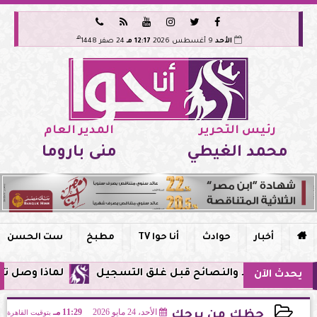






هـ
الأحد
9 أغسطس 2026
12:17 مـ
24 صفر 1448
رئيس التحرير
المدير العام
محمد الغيطي
منى باروما

أخبار
حوادث
أنا حوا TV
مطبخ
ست الحسن
لماذا وصل تنبيه زلزال جوجل 
يحدث الآن
الأحد، 24 مايو 2026
11:29 مـ
بتوقيت القاهرة
حظك من برجك