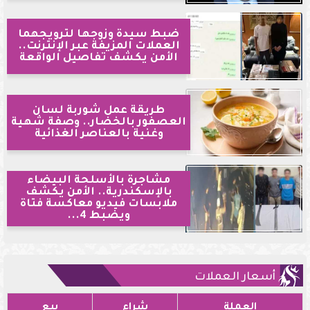
ضبط سيدة وزوجها لترويجهما
العملات المزيفة عبر الإنترنت..
الأمن يكشف تفاصيل الواقعة
طريقة عمل شوربة لسان
العصفور بالخضار.. وصفة شهية
وغنية بالعناصر الغذائية
مشاجرة بالأسلحة البيضاء
بالإسكندرية.. الأمن يكشف
ملابسات فيديو معاكسة فتاة
ويضبط 4...
أسعار العملات
العملة
شراء
بيع