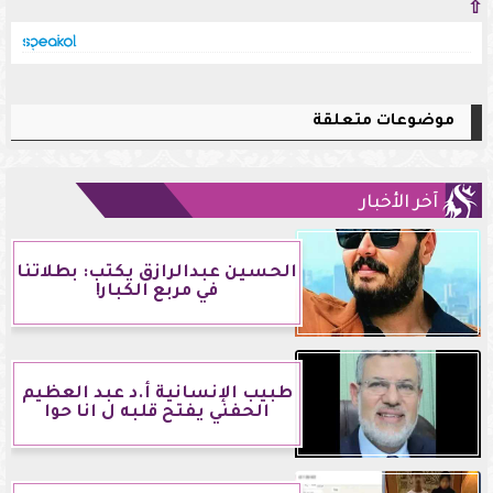
⇧
موضوعات متعلقة
آخر الأخبار
الحسين عبدالرازق يكتب: بطلاتنا
في مربع الكبار!
طبيب الإنسانية أ.د عبد العظيم
الحفني يفتح قلبه ل انا حوا