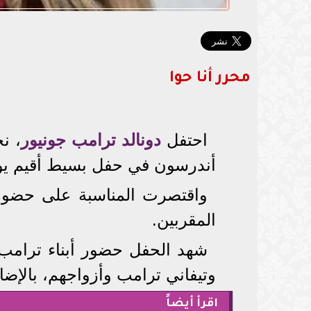
محرر أنا حوا
احتفل
دونالد ترامب جونيور
، ن
أندرسون في حفل بسيط أقيم ي
المقربين.
شهد الحفل حضور أبناء ترامب ج
وتيفاني ترامب وأزواجهم، بالإضا
اقرأ أيضاً