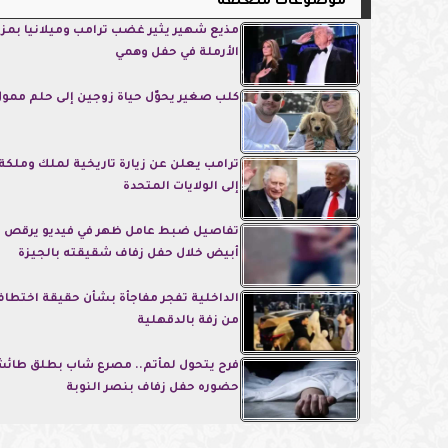
موضوعات متعلقة
مذيع شهير يثير غضب ترامب وميلانيا بمز
الأرملة في حفل وهمي
كلب صغير يحوّل حياة زوجين إلى حلم ممو
ترامب يعلن عن زيارة تاريخية لملك وملكة 
إلى الولايات المتحدة
تفاصيل ضبط عامل ظهر في فيديو يرقص 
أبيض خلال حفل زفاف شقيقته بالجيزة
الداخلية تفجر مفاجأة بشأن حقيقة اختط
من زفة بالدقهلية
فرح يتحول لمأتم.. مصرع شاب بطلق طائش
حضوره حفل زفاف بنصر النوبة