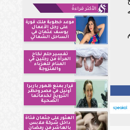
الأكثر قراءةً
موعد خطوبة ملك قورة
على رجل الأعمال
يوسف عثمان في
الساحل الشمالي
تفسير حلم نكاح
المرأة من رجلين في
المنام للعزباء
والمتزوجة
قرار بمنع ظهور باربرا
أونيل في مصر وحظر
الترويج لخدماتها
الصحية
العثور على جثمان فتاة
داخل شركة ملابس
بالعاشر من رمضان