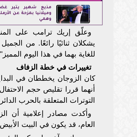
مذيع شهير يثير غض
وميلانيا بمزحة عن الأرم
وهمي
وعلّق إريك ترامب على المناس
يشكلان ثنائيًا رائعًا. من الجم
للغاية بهما في هذا اليوم المميز".
تغييرات في خطة الزفاف
كان الزوجان يخططان في البداية
أنهما قررا تقليص حجم الاحتفال
التوترات المتعلقة بالحرب الدائر
وأكدت مصادر إعلامية أن الزو
العام، قد يكون في البيت الأبيض.