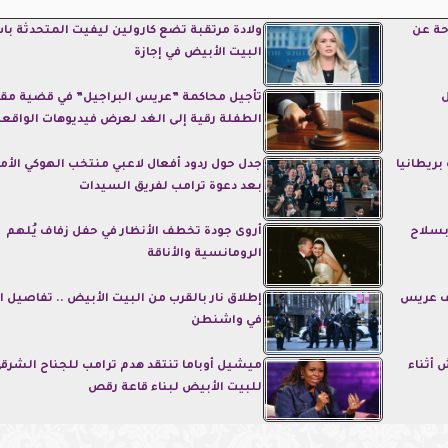
حة عن
ولادة مرتقبة تضع كارولين ليفيت المتحدثة ب
البيت الأبيض في إجازة
ل
تأجيل محاكمة ”عريس البراجيل” في قضية مق
الطفلة رقية إلى الغد لعرض فيديوهات الواقعة
بريطانيا
جدل حول ردود أفعال لاعبي منتخب الهوكي الأم
بعد دعوة ترامب لفريق السيدات
بسلاح
أروى جودة تخطف الأنظار في حفل زفاف يُلهم
الرومانسية والأناقة
اف عريس
إطلاق نار بالقرب من البيت الأبيض .. تفاصيل ا
في واشنطن
 أثناء
ميشيل أوباما تنتقد هدم ترامب للجناح الشرق
للبيت الأبيض لبناء قاعة رقص