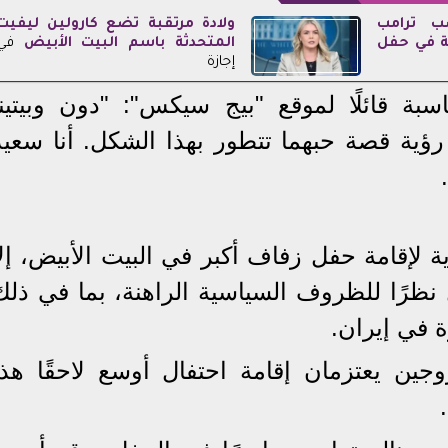
ب ترامب
ولادة مرتقبة تضع كارولين ليفيت
لة في حفل
المتحدثة باسم
البيت الأبيض
في
إجازة
بة قائلًا لموقع "بيج سيكس": "دون وبيتينا
يل رؤية قصة حبهما تتطور بهذا الشكل. أنا سعيد
 لإقامة حفل زفاف أكبر في البيت الأبيض، إلا
 نظرًا للظروف السياسية الراهنة، بما في ذلك
ة في إيران.
جين يعتزمان إقامة احتفال أوسع لاحقًا هذا