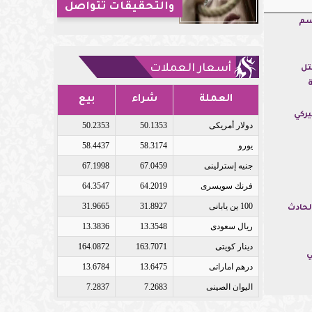
والتحقيقات تتواصل
اسم
أسعار العملات
تل
العملة
شراء
بيع
يركي
دولار أمريكى
50.1353
50.2353
يورو
58.3174
58.4437
جنيه إسترلينى
67.0459
67.1998
فرنك سويسرى
64.2019
64.3547
100 ين يابانى
31.8927
31.9665
لحادث
ريال سعودى
13.3548
13.3836
دينار كويتى
163.7071
164.0872
ي
درهم اماراتى
13.6475
13.6784
اليوان الصينى
7.2683
7.2837