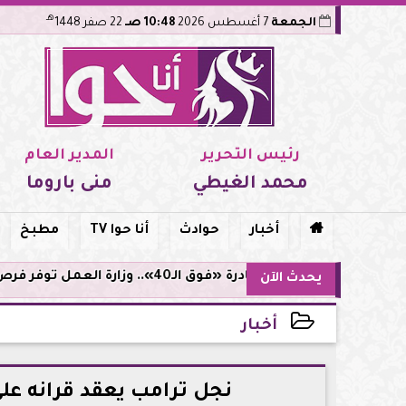
هـ
الجمعة
7 أغسطس 2026
10:48 صـ
22 صفر 1448
رئيس التحرير
المدير العام
محمد الغيطي
منى باروما

أخبار
حوادث
أنا حوا TV
مطبخ
مبادرة «فوق الـ40».. وزارة العمل توفر فرص توظيف لأصحاب الخبرات
يحدث الآن
أخبار
2026-05-24 14:33:30
نجل ترامب يعقد قرانه عل