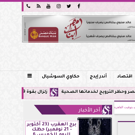






اقتصاد
أندر إيدج
حكاوي السوشيال

 لخدماتها الصحية
زلزال بقوة 5.9 ريختر يشعر به سكان القاهرة وعدة محافظات.. مركزه شرق البحر المتوسط
بتوقيت القاهرة
آخر الأخبار
برج العقرب (23 أكتوبر
- 21 نوفمبر) حظك
اليوم الخميس 6