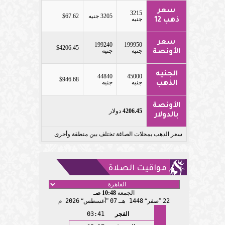
سعر
3215
3205 جنيه
$67.62
جنيه
ذهب 12
سعر
199240
199950
$4206.45
جنيه
جنيه
الأونصة
الجنيه
44840
45000
$946.68
جنيه
جنيه
الذهب
الأونصة
4206.45
دولار
بالدولار
سعر الذهب بمحلات الصاغة تختلف بين منطقة وأخرى
مواقيت الصلاة
الجمعة
10:48 صـ
22
صفر
1448 هـ
07
أغسطس
2026 م
الفجر
03:41