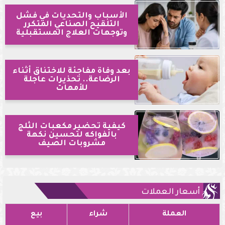
الأسباب والتحديات في فشل
التلقيح الصناعي المتكرر
وتوجهات العلاج المستقبلية
بعد وفاة مفاجئة للاختناق أثناء
الرضاعة.. تحذيرات عاجلة
للأمهات
كيفية تحضير مكعبات الثلج
بالفواكه لتحسين نكهة
مشروبات الصيف
أسعار العملات
العملة
شراء
بيع