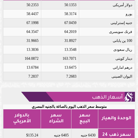
دولار أمريكى
50.1353
50.2353
يورو
58.3174
58.4437
جنيه إسترلينى
67.0459
67.1998
فرنك سويسرى
64.2019
64.3547
100 ين يابانى
31.8927
31.9665
ريال سعودى
13.3548
13.3836
دينار كويتى
163.7071
164.0872
درهم اماراتى
13.6475
13.6784
اليوان الصينى
7.2683
7.2837
أسعار الذهب
متوسط سعر الذهب اليوم بالصاغة بالجنيه المصري
سعر
سعر
بالدولار
الوحدة والعيار
البيع
الشراء
الأمريكي
سعر ذهب 24
6430 جنيه
6405 جنيه
$135.24