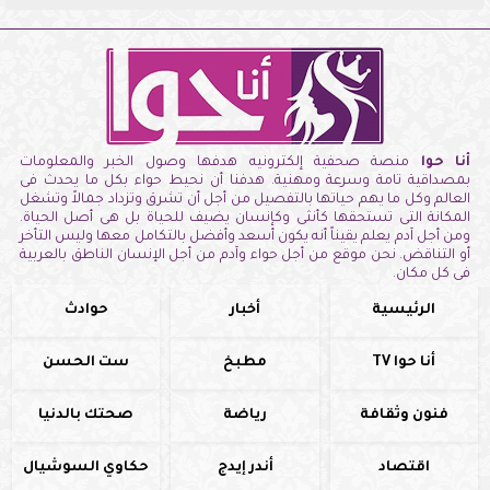
أنا حوا
منصة صحفية إلكترونيه هدفها وصول الخبر والمعلومات
بمصداقية تامة وسرعة ومهنية. هدفنا أن نحيط حواء بكل ما يحدث فى
العالم وكل ما يهم حياتها بالتفصيل من أجل أن تشرق وتزداد جمالاً وتشغل
المكانة التى تستحقها كأنثى وكإنسان يضيف للحياة بل هى أصل الحياة.
ومن أجل آدم يعلم يقيناً أنه يكون أسعد وأفضل بالتكامل معها وليس التأخر
أو التناقض. نحن موقع من أجل حواء وآدم من أجل الإنسان الناطق بالعربية
فى كل مكان.
الرئيسية
أخبار
حوادث
أنا حوا TV
مطبخ
ست الحسن
فنون وثقافة
رياضة
صحتك بالدنيا
اقتصاد
أندر إيدج
حكاوي السوشيال