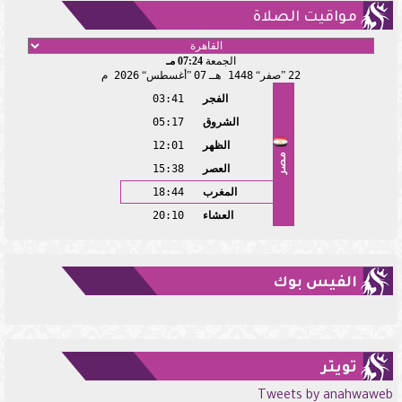
مواقيت الصلاة
الجمعة
07:24 مـ
22
صفر
1448 هـ
07
أغسطس
2026 م
الفجر
03:41
الشروق
05:17
الظهر
12:01
مصر
العصر
15:38
المغرب
18:44
العشاء
20:10
الفيس بوك
تويتر
Tweets by anahwaweb