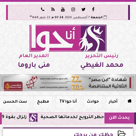






هـ
الجمعة
7 أغسطس 2026
07:24 مـ
22 صفر 1448
رئيس التحرير
المدير العام
محمد الغيطي
منى باروما

أخبار
حوادث
أنا حوا TV
مطبخ
ست الحسن
ي مصر وحظر الترويج لخدماتها الصحية
زلزال بقوة 5.9 ريختر يشعر به سكان القاهرة وعدة محافظات.. مركزه شرق البحر المتوسط
يحدث الآن
حظك من برجك