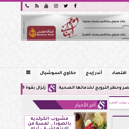






اقتصاد
أندر إيدج
حكاوي السوشيال

ويج لخدماتها الصحية
زلزال بقوة 5.9 ريختر يشعر به سكان القاهرة وعدة محافظات.. مركزه شرق البحر المتوسط
بتوقيت القاهرة
آخر الأخبار
مشروب الكركديه
بالصودا.. لمسة من
الانتعاش في أيام