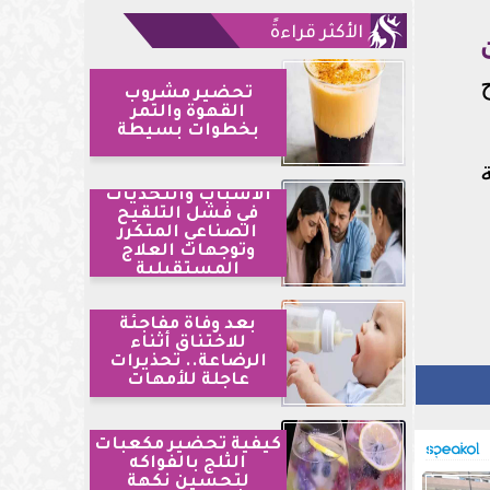
الأكثر قراءةً
تحضير مشروب
القهوة والتمر
بخطوات بسيطة
الأسباب والتحديات
في فشل التلقيح
الصناعي المتكرر
وتوجهات العلاج
المستقبلية
بعد وفاة مفاجئة
للاختناق أثناء
الرضاعة.. تحذيرات
عاجلة للأمهات
كيفية تحضير مكعبات
الثلج بالفواكه
لتحسين نكهة