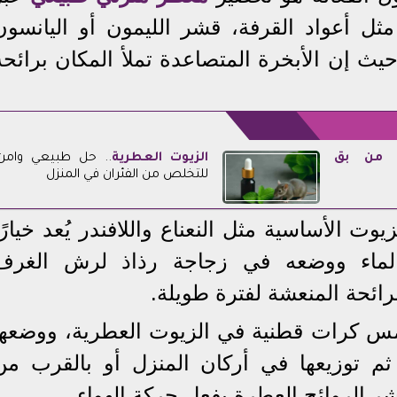
ل أعواد القرفة، قشر الليمون أو اليانسون
يث إن الأبخرة المتصاعدة تملأ المكان برائحة
 من بق
الزيوت العطرية
.. حل طبيعي وآمن
للتخلص من الفئران في المنزل
يوت الأساسية مثل النعناع واللافندر يُعد خيارًا
بالماء ووضعه في زجاجة رذاذ لرش الغرف
ائحة المنعشة لفترة طويلة.
س كرات قطنية في الزيوت العطرية، ووضعها
م توزيعها في أركان المنزل أو بالقرب من
ر الروائح العطرة بفعل حركة الهواء.