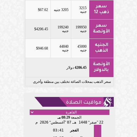
سعر
3215
3205 جنيه
$67.62
جنيه
ذهب 12
سعر
199240
199950
$4206.45
جنيه
جنيه
الأونصة
الجنيه
44840
45000
$946.68
جنيه
جنيه
الذهب
الأونصة
4206.45
دولار
بالدولار
سعر الذهب بمحلات الصاغة تختلف بين منطقة وأخرى
مواقيت الصلاة
الجمعة
08:29 مـ
22
صفر
1448 هـ
07
أغسطس
2026 م
الفجر
03:41