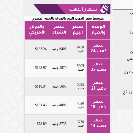
أسعار الذهب
ن
متوسط سعر الذهب اليوم بالصاغة بالجنيه المصري
الوحدة
سعر
سعر
بالدولار
والعيار
البيع
الشراء
الأمريكي
ة
سعر
6430
6405 جنيه
$135.24
جنيه
ذهب 24
ت
فسي
سعر
5895
5870 جنيه
$123.97
جنيه
ذهب 22
بطرق
سعر
5625
5605 جنيه
$118.34
جنيه
ذهب 21
روائح
سعر
4820
4805 جنيه
$101.43
جنيه
ذهب 18
سعر
3750
3735 جنيه
$78.89
جنيه
ذهب 14