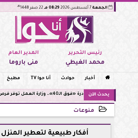
هـ
الجمعة
7 أغسطس 2026
08:29 مـ
22 صفر 1448
رئيس التحرير
المدير العام
محمد الغيطي
منى باروما

أخبار
حوادث
أنا حوا TV
مطبخ
مبادرة «فوق الـ40».. وزارة العمل توفر فرص توظيف لأصحاب الخبرات
يحدث الآن
منوعات
2026-05-22 14:24:49
أفكار طبيعية لتعطير المنزل