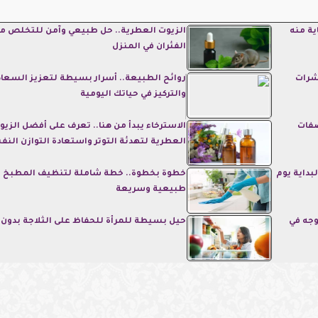
ية منه
الزيوت العطرية.. حل طبيعي وآمن للتخلص م
الفئران في المنزل
شرات
روائح الطبيعة.. أسرار بسيطة لتعزيز السعاد
والتركيز في حياتك اليومية
صفات
الاسترخاء يبدأ من هنا.. تعرف على أفضل الزيو
العطرية لتهدئة التوتر واستعادة التوازن الن
بداية يوم
خطوة بخطوة.. خطة شاملة لتنظيف المطبخ 
طبيعية وسريعة
جه في
حيل بسيطة للمرأة للحفاظ على الثلاجة بدون 