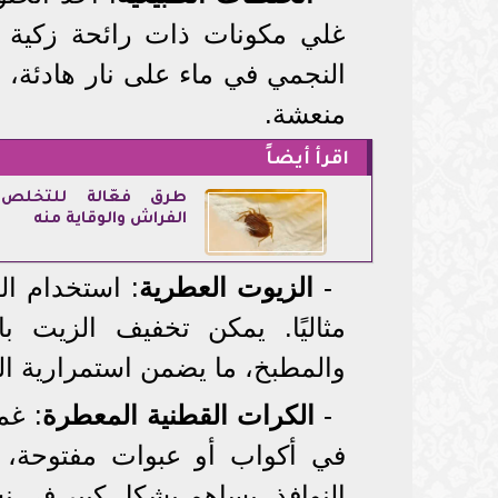
غلي مكونات ذات رائحة زكية مث
النجمي في ماء على نار هادئة، ح
منعشة.
اقرأ أيضاً
طرق فعّالة للتخلص
الفراش والوقاية منه
-
الزيوت العطرية
: استخدام الز
مثاليًا. يمكن تخفيف الزيت 
والمطبخ، ما يضمن استمرارية الر
-
الكرات القطنية المعطرة
: غم
في أكواب أو عبوات مفتوحة، ث
النوافذ، يساهم بشكل كبير في نش