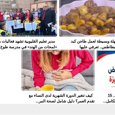
لة وبسيطة لعمل طاجن كبد
مدير تعليم القليوبية تشهد فعاليات 
بطاطس.. تعرفي عليها
«لمحات من الهند» في مدرسة طوخ..
مدارس التمريض في الجيزة 2026.. 15
كيف تتغير الدورة الشهرية لدى النساء مع
كامل...
تقدم العمر؟ دليل شامل لصحة المر...