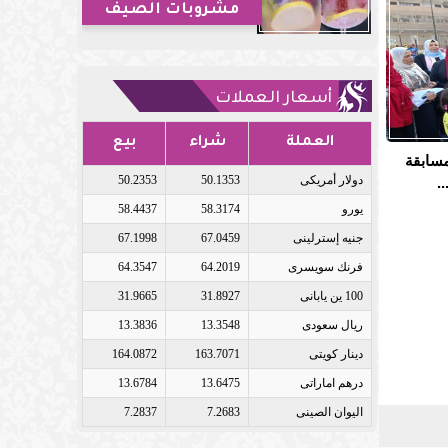
مشروبات الصيف
أسعار العملات
العملة
شراء
بيع
مسابقة
دولار أمريكى
50.1353
50.2353
.
يورو
58.3174
58.4437
جنيه إسترلينى
67.0459
67.1998
فرنك سويسرى
64.2019
64.3547
100 ين يابانى
31.8927
31.9665
ريال سعودى
13.3548
13.3836
دينار كويتى
163.7071
164.0872
درهم اماراتى
13.6475
13.6784
اليوان الصينى
7.2683
7.2837