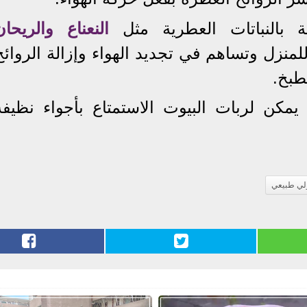
نة بالنباتات العطرية مثل
النعناع والريحان
نزل وتساهم في تجديد الهواء وإزالة الروائح
طبخ.
 يمكن لربات البيوت الاستمتاع بأجواء نظيفة
لي طبيعي