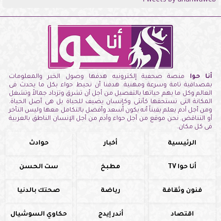
Tweets by anahwaweb
أنا حوا
منصة صحفية إلكترونيه هدفها وصول الخبر والمعلومات
بمصداقية تامة وسرعة ومهنية. هدفنا أن نحيط حواء بكل ما يحدث فى
العالم وكل ما يهم حياتها بالتفصيل من أجل أن تشرق وتزداد جمالاً وتشغل
المكانة التى تستحقها كأنثى وكإنسان يضيف للحياة بل هى أصل الحياة.
ومن أجل آدم يعلم يقيناً أنه يكون أسعد وأفضل بالتكامل معها وليس التأخر
أو التناقض. نحن موقع من أجل حواء وآدم من أجل الإنسان الناطق بالعربية
فى كل مكان.
الرئيسية
أخبار
حوادث
أنا حوا TV
مطبخ
ست الحسن
فنون وثقافة
رياضة
صحتك بالدنيا
اقتصاد
أندر إيدج
حكاوي السوشيال