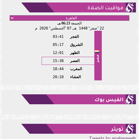
مواقيت الصلاة
الجمعة
06:23 مـ
22
صفر
1448 هـ
07
أغسطس
2026 م
الفجر
03:41
الشروق
05:17
الظهر
12:01
مصر
العصر
15:38
المغرب
18:44
العشاء
20:10
الفيس بوك
تويتر