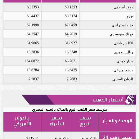
دولار أمريكى
50.1353
50.2353
يورو
58.3174
58.4437
جنيه إسترلينى
67.0459
67.1998
فرنك سويسرى
64.2019
64.3547
100 ين يابانى
31.8927
31.9665
ريال سعودى
13.3548
13.3836
دينار كويتى
163.7071
164.0872
درهم اماراتى
13.6475
13.6784
اليوان الصينى
7.2683
7.2837
أسعار الذهب
متوسط سعر الذهب اليوم بالصاغة بالجنيه المصري
سعر
سعر
بالدولار
الوحدة والعيار
البيع
الشراء
الأمريكي
سعر ذهب 24
6430 جنيه
6405 جنيه
$135.24