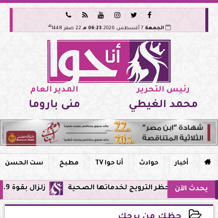






هـ
الجمعة
7 أغسطس 2026
06:23 مـ
22 صفر 1448
رئيس التحرير
المدير العام
محمد الغيطي
منى باروما

أخبار
حوادث
أنا حوا TV
مطبخ
ست الحسن
مصر وحظر الترويج لخدماتها الصحية
زلزال بقوة 5.9 ريختر يشعر به سكان القاهرة وعدة محافظات.. مركزه شرق البحر المتوسط
يحدث الآن
حظك من برجك