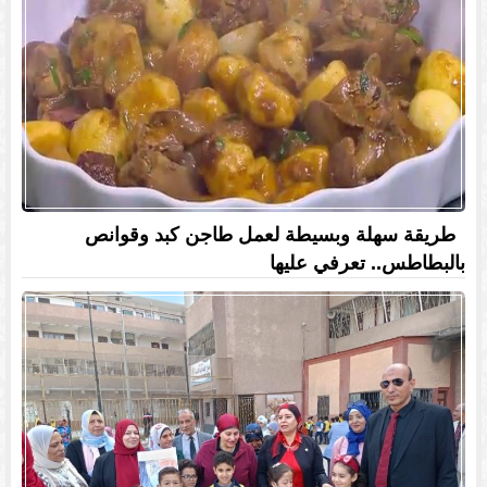
طريقة سهلة وبسيطة لعمل طاجن كبد وقوانص
بالبطاطس.. تعرفي عليها