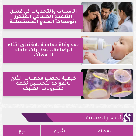
الأسباب والتحديات في فشل
التلقيح الصناعي المتكرر
وتوجهات العلاج المستقبلية
بعد وفاة مفاجئة للاختناق أثناء
الرضاعة.. تحذيرات عاجلة
للأمهات
كيفية تحضير مكعبات الثلج
بالفواكه لتحسين نكهة
مشروبات الصيف
أسعار العملات
العملة
شراء
بيع