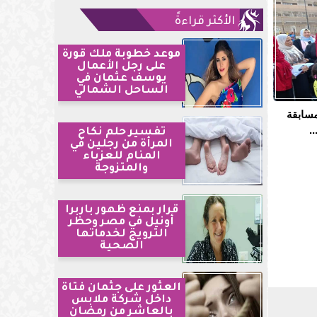
الأكثر قراءةً
موعد خطوبة ملك قورة
على رجل الأعمال
يوسف عثمان في
الساحل الشمالي
مسابقة
.
تفسير حلم نكاح
المرأة من رجلين في
المنام للعزباء
والمتزوجة
قرار بمنع ظهور باربرا
أونيل في مصر وحظر
الترويج لخدماتها
الصحية
العثور على جثمان فتاة
داخل شركة ملابس
بالعاشر من رمضان