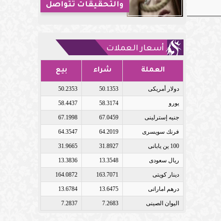
والتحقيقات تتواصل
أسعار العملات
العملة
شراء
بيع
دولار أمريكى
50.1353
50.2353
يورو
58.3174
58.4437
جنيه إسترلينى
67.0459
67.1998
فرنك سويسرى
64.2019
64.3547
100 ين يابانى
31.8927
31.9665
ريال سعودى
13.3548
13.3836
دينار كويتى
163.7071
164.0872
درهم اماراتى
13.6475
13.6784
اليوان الصينى
7.2683
7.2837