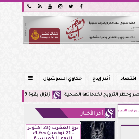






اقتصاد
أندر إيدج
حكاوي السوشيال

لخدماتها الصحية
زلزال بقوة 5.9 ريختر يشعر به سكان القاهرة وعدة محافظات.. مركزه شرق البحر المتوسط
بتوقيت القاهرة
آخر الأخبار
برج العقرب (23 أكتوبر
- 21 نوفمبر) حظك
اليوم الخميس 6