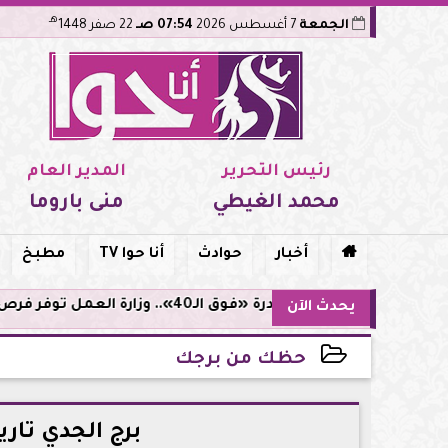
هـ
الجمعة
7 أغسطس 2026
07:54 صـ
22 صفر 1448
رئيس التحرير
المدير العام
محمد الغيطي
منى باروما

أخبار
حوادث
أنا حوا TV
مطبخ
مبادرة «فوق الـ40».. وزارة العمل توفر فرص توظيف لأصحاب الخبرات
يحدث الآن
حظك من برجك
2026-05-20 23:05:55
برج الجدي تاريخ ا