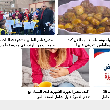
لة وبسيطة لعمل طاجن كبد
مدير تعليم القليوبية تشهد فعاليات 
بطاطس.. تعرفي عليها
«لمحات من الهند» في مدرسة طوخ..
مدارس التمريض في الجيزة 2026.. 15
كيف تتغير الدورة الشهرية لدى النساء مع
كامل...
تقدم العمر؟ دليل شامل لصحة المر...