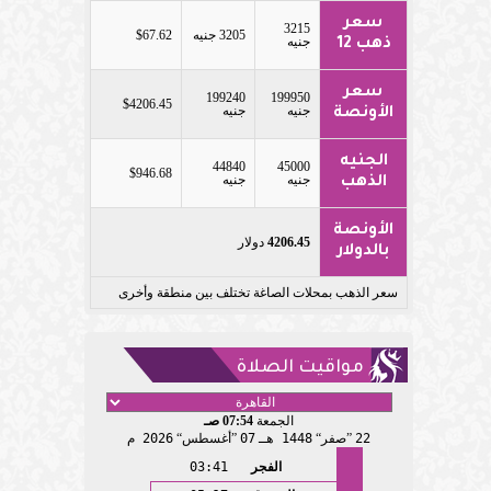
سعر
3215
3205 جنيه
$67.62
جنيه
ذهب 12
سعر
199240
199950
$4206.45
جنيه
جنيه
الأونصة
الجنيه
44840
45000
$946.68
جنيه
جنيه
الذهب
الأونصة
4206.45
دولار
بالدولار
سعر الذهب بمحلات الصاغة تختلف بين منطقة وأخرى
مواقيت الصلاة
الجمعة
07:54 صـ
22
صفر
1448 هـ
07
أغسطس
2026 م
الفجر
03:41