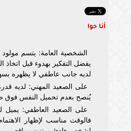
أنا حوا
الشخصية العامة: يتسم مولود 
يفضل التفكير بهدوء قبل اتخاذ ا
لديه جانب عاطفي لا يظهره بسه
على الصعيد المهني: لديه قدرة
يُنصح بعدم تحميل النفس فوق طا
على الصعيد العاطفي: يميل للاب
فالوقت مناسب لإظهار الاهتما
لشخص هادئ ومتزن وواقعي.