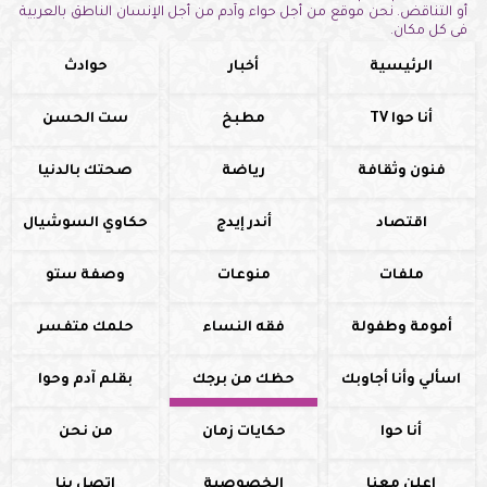
أو التناقض. نحن موقع من أجل حواء وآدم من أجل الإنسان الناطق بالعربية
فى كل مكان.
الرئيسية
أخبار
حوادث
أنا حوا TV
مطبخ
ست الحسن
فنون وثقافة
رياضة
صحتك بالدنيا
اقتصاد
أندر إيدج
حكاوي السوشيال
ملفات
منوعات
وصفة ستو
أمومة وطفولة
فقه النساء
حلمك متفسر
اسألي وأنا أجاوبك
حظك من برجك
بقلم آدم وحوا
أنا حوا
حكايات زمان
من نحن
اعلن معنا
الخصوصية
اتصل بنا