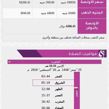
سعر الأونصة
199950 جنيه
199240 جنيه
$4206.45
الجنيه الذهب
45000 جنيه
44840 جنيه
$946.68
الأونصة
4206.45
دولار
بالدولار
سعر الذهب بمحلات الصاغة تختلف بين منطقة وأخرى
مواقيت الصلاة
الإثنين
10:10 صـ
25
صفر
1448 هـ
10
أغسطس
2026 م
الفجر
03:44
الشروق
05:19
الظهر
12:00
مصر
العصر
15:37
المغرب
18:42
العشاء
20:06