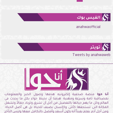
الفيس بوك
anahwaofficial
تويتر
Tweets by anahwaweb
أنا حوا
منصة صحفية إلكترونيه هدفها وصول الخبر والمعلومات
بمصداقية تامة وسرعة ومهنية. هدفنا أن نحيط حواء بكل ما يحدث فى
العالم وكل ما يهم حياتها بالتفصيل من أجل أن تشرق وتزداد جمالاً وتشغل
المكانة التى تستحقها كأنثى وكإنسان يضيف للحياة بل هى أصل الحياة.
ومن أجل آدم يعلم يقيناً أنه يكون أسعد وأفضل بالتكامل معها وليس التأخر