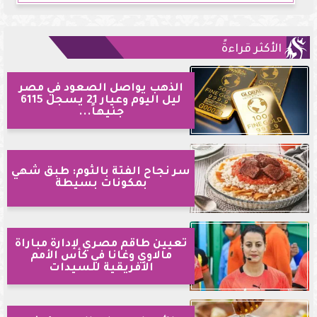
الأكثر قراءةً
الذهب يواصل الصعود في مصر
ليل اليوم وعيار 21 يسجل 6115
جنيهاً...
سر نجاح الفتة بالثوم: طبق شهي
بمكونات بسيطة
تعيين طاقم مصري لإدارة مباراة
مالاوي وغانا في كأس الأمم
الأفريقية للسيدات