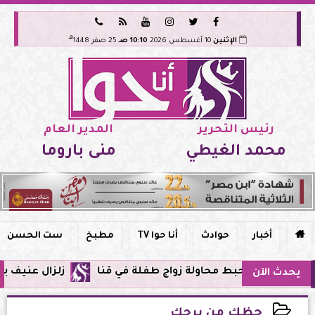






هـ
الإثنين
10 أغسطس 2026
10:10 صـ
25 صفر 1448
رئيس التحرير
المدير العام
محمد الغيطي
منى باروما

أخبار
حوادث
أنا حوا TV
مطبخ
ست الحسن
مة يحبط محاولة زواج طفلة في قنا
زلزال عنيف بقوة 7 درجات يضرب سواحل الفلبين وحزام النار يهتز من جديد
يحدث الآن
حظك من برجك