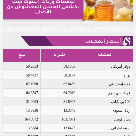
للأمهات وربات البيوت كيف
تكشفي العسل المغشوش من
الأصلى
أسعار العملات
العملة
شراء
بيع
دولار أمريكى
50.1353
50.2353
يورو
58.3174
58.4437
جنيه إسترلينى
67.0459
67.1998
فرنك سويسرى
64.2019
64.3547
100 ين يابانى
31.8927
31.9665
ريال سعودى
13.3548
13.3836
دينار كويتى
163.7071
164.0872
درهم اماراتى
13.6475
13.6784