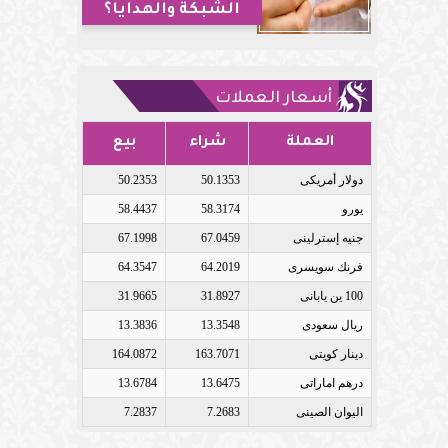
الشبكة والهدايا؟
أسعار العملات
العملة
شراء
بيع
دولار أمريكى
50.1353
50.2353
يورو
58.3174
58.4437
جنيه إسترلينى
67.0459
67.1998
فرنك سويسرى
64.2019
64.3547
100 ين يابانى
31.8927
31.9665
ريال سعودى
13.3548
13.3836
دينار كويتى
163.7071
164.0872
درهم اماراتى
13.6475
13.6784
اليوان الصينى
7.2683
7.2837