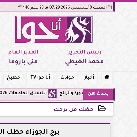
هـ
السبت
8 أغسطس 2026
07:29 مـ
23 صفر 1448
رئيس التحرير
المدير العام
محمد الغيطي
منى باروما

أخبار
حوادث
أنا حوا TV
مطبخ
تنسيق الجامعات 2026: تعديل الرغبات متاح حتى الأحد 9 أغسطس.. اعرف القواعد والمواعيد والنصائح قبل غلق التسجيل
يحدث الآن
حظك من برجك
2026-05-16 23:40:33
برج الجوزاء حظك اليوم السبت 16