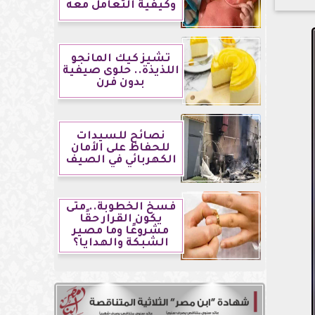
وكيفية التعامل معه
تشيز كيك المانجو
اللذيذة.. حلوى صيفية
بدون فرن
نصائح للسيدات
للحفاظ على الأمان
الكهربائي في الصيف
فسخ الخطوبة.. متى
يكون القرار حقًا
مشروعًا وما مصير
الشبكة والهدايا؟