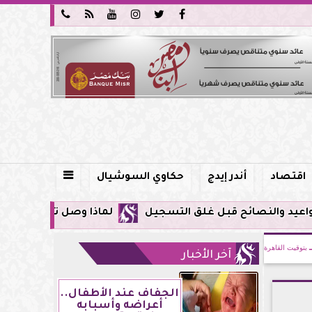






اقتصاد
أندر إيدج
حكاوي السوشيال

لماذا وصل تنبيه زلزال جوجل في مصر اليوم لأول مرة؟.. 
بتوقيت القاهرة
آخر الأخبار
الجفاف عند الأطفال..
أعراضه وأسبابه