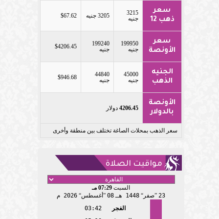
سعر
3215
3205 جنيه
$67.62
جنيه
ذهب 12
سعر
199240
199950
$4206.45
جنيه
جنيه
الأونصة
الجنيه
44840
45000
$946.68
جنيه
جنيه
الذهب
الأونصة
4206.45
دولار
بالدولار
سعر الذهب بمحلات الصاغة تختلف بين منطقة وأخرى
مواقيت الصلاة
السبت
07:29 مـ
23
صفر
1448 هـ
08
أغسطس
2026 م
الفجر
03:42