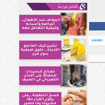
الأكثر قراءةً
الجفاف عند الأطفال..
أعراضه وأسبابه
وكيفية التعامل معه
تشيز كيك المانجو
اللذيذة.. حلوى صيفية
بدون فرن
نصائح للسيدات
للحفاظ على الأمان
الكهربائي في الصيف
فسخ الخطوبة.. متى
يكون القرار حقًا
مشروعًا وما مصير