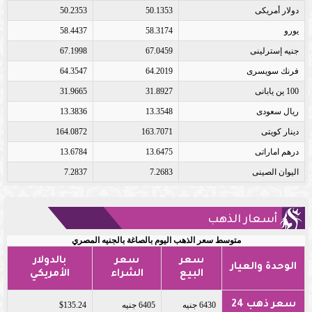
دولار أمريكى
50.1353
50.2353
يورو
58.3174
58.4437
جنيه إسترلينى
67.0459
67.1998
فرنك سويسرى
64.2019
64.3547
100 ين يابانى
31.8927
31.9665
ريال سعودى
13.3548
13.3836
دينار كويتى
163.7071
164.0872
درهم اماراتى
13.6475
13.6784
اليوان الصينى
7.2683
7.2837
أسعار الذهب
متوسط سعر الذهب اليوم بالصاغة بالجنيه المصري
سعر
سعر
بالدولار
الوحدة والعيار
البيع
الشراء
الأمريكي
سعر ذهب 24
6430 جنيه
6405 جنيه
$135.24