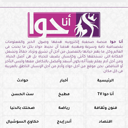
أنا حوا
منصة صحفية إلكترونيه هدفها وصول الخبر والمعلومات
بمصداقية تامة وسرعة ومهنية. هدفنا أن نحيط حواء بكل ما يحدث فى
العالم وكل ما يهم حياتها بالتفصيل من أجل أن تشرق وتزداد جمالاً وتشغل
المكانة التى تستحقها كأنثى وكإنسان يضيف للحياة بل هى أصل الحياة.
ومن أجل آدم يعلم يقيناً أنه يكون أسعد وأفضل بالتكامل معها وليس التأخر
أو التناقض. نحن موقع من أجل حواء وآدم من أجل الإنسان الناطق بالعربية
فى كل مكان.
الرئيسية
أخبار
حوادث
أنا حوا TV
مطبخ
ست الحسن
فنون وثقافة
رياضة
صحتك بالدنيا
اقتصاد
أندر إيدج
حكاوي السوشيال