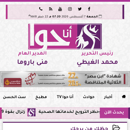






هـ
الجمعة
7 أغسطس 2026
07:20 مـ
22 صفر 1448
رئيس التحرير
المدير العام
محمد الغيطي
منى باروما

أخبار
حوادث
أنا حوا TV
مطبخ
ست الحسن
ي مصر وحظر الترويج لخدماتها الصحية
زلزال بقوة 5.9 ريختر يشعر به سكان القاهرة وعدة محافظات.. مركزه شرق البحر المتوسط
يحدث الآن
حظك من برجك