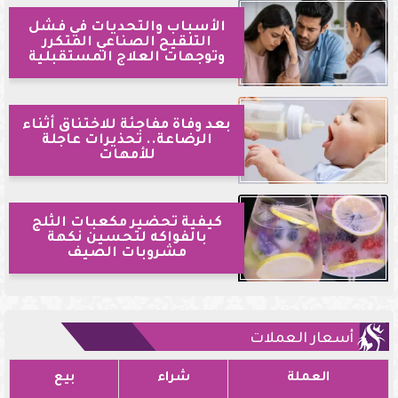
الأسباب والتحديات في فشل
التلقيح الصناعي المتكرر
وتوجهات العلاج المستقبلية
بعد وفاة مفاجئة للاختناق أثناء
الرضاعة.. تحذيرات عاجلة
للأمهات
كيفية تحضير مكعبات الثلج
بالفواكه لتحسين نكهة
مشروبات الصيف
أسعار العملات
العملة
شراء
بيع