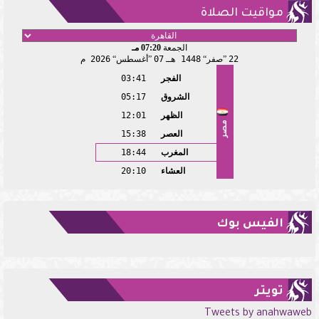
مواقيت الصلاة
الجمعة
07:20 مـ
22
صفر
1448 هـ
07
أغسطس
2026 م
الفجر
03:41
الشروق
05:17
الظهر
12:01
مصر
العصر
15:38
المغرب
18:44
العشاء
20:10
الفيس بوك
تويتر
Tweets by anahwaweb