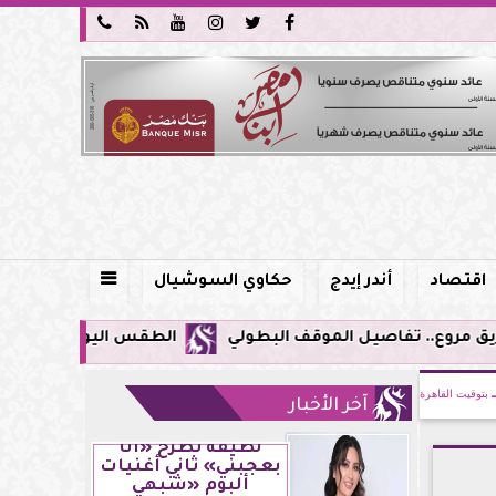






اقتصاد
أندر إيدج
حكاوي السوشيال

الطقس اليوم في مصر.. ذروة الموجة شديدة 
بتوقيت القاهرة
آخر الأخبار
لطيفة تطرح «أنا
بعجبني» ثاني أغنيات
ألبوم «شبهي