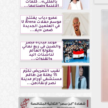
بالمللي».. كلمات
الأغنية وصناعها...
عمرو دياب يفتتح
موسم حفلات U Arena
في العلمين الجديدة
ضمن «يلا...
موعد مباراة مصر
والصين في ربع نهائي
بطولة العالم
لناشئات اليد
والقنوات...
نقيب التمريض تكرّم
15 بطلة من طاقم
مستشفى أورام مدينة
نصر لإنقاذهن...