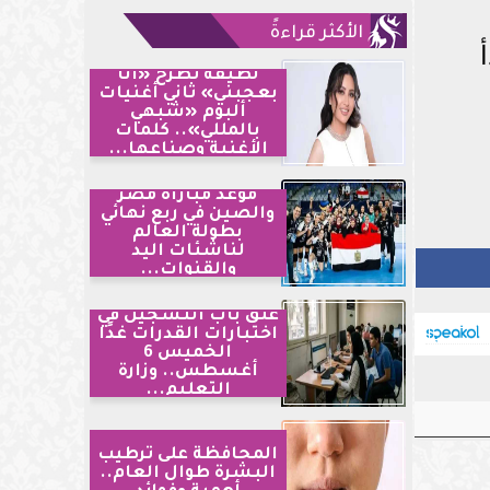
الأكثر قراءةً
لطيفة تطرح «أنا
بعجبني» ثاني أغنيات
ألبوم «شبهي
بالمللي».. كلمات
الأغنية وصناعها...
موعد مباراة مصر
والصين في ربع نهائي
بطولة العالم
لناشئات اليد
والقنوات...
غلق باب التسجيل في
اختبارات القدرات غدًا
الخميس 6
أغسطس.. وزارة
التعليم...
المحافظة على ترطيب
البشرة طوال العام..