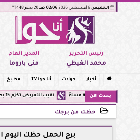
هـ
الخميس
6 أغسطس 2026
02:06 صـ
20 صفر 1448
رئيس التحرير
المدير العام
محمد الغيطي
منى باروما

أخبار
حوادث
أنا حوا TV
مطبخ
نقيب التمريض تكرّم 15 بطلة من طاقم مستشفى أورام مدينة نصر لإنقاذهن المرضى من حريق مروع.. تفاصيل الموقف البطولي
يحدث الآن
حظك من برجك
2026-04-22 22:42:40
برج الحمل حظك اليوم الأربعاء 22 أبريل: قرارات