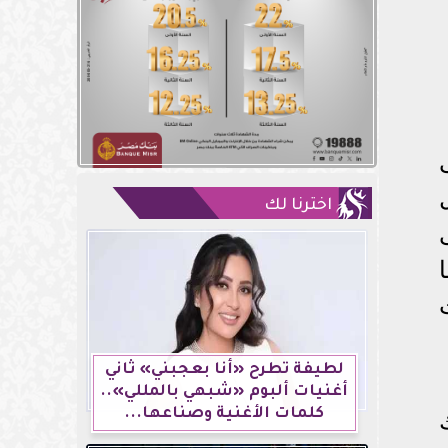
اخترنا لك
لطيفة تطرح «أنا بعجبني» ثاني
أغنيات ألبوم «شبهي بالمللي»..
كلمات الأغنية وصناعها...