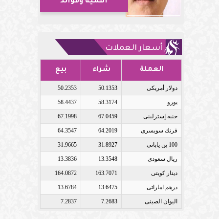
أهمية وفوائد
أسعار العملات
العملة
شراء
بيع
دولار أمريكى
50.1353
50.2353
يورو
58.3174
58.4437
جنيه إسترلينى
67.0459
67.1998
فرنك سويسرى
64.2019
64.3547
100 ين يابانى
31.8927
31.9665
ريال سعودى
13.3548
13.3836
دينار كويتى
163.7071
164.0872
درهم اماراتى
13.6475
13.6784
اليوان الصينى
7.2683
7.2837