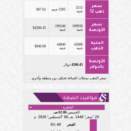
سعر
3215
3205 جنيه
$67.62
جنيه
ذهب 12
سعر
199240
199950
$4206.45
جنيه
جنيه
الأونصة
الجنيه
44840
45000
$946.68
جنيه
جنيه
الذهب
الأونصة
4206.45
دولار
بالدولار
سعر الذهب بمحلات الصاغة تختلف بين منطقة وأخرى
مواقيت الصلاة
الخميس
02:06 صـ
20
صفر
1448 هـ
06
أغسطس
2026 م
الفجر
03:40