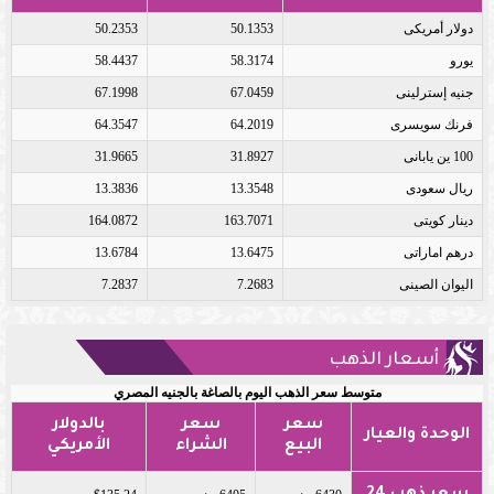
دولار أمريكى
50.1353
50.2353
يورو
58.3174
58.4437
جنيه إسترلينى
67.0459
67.1998
فرنك سويسرى
64.2019
64.3547
100 ين يابانى
31.8927
31.9665
ريال سعودى
13.3548
13.3836
دينار كويتى
163.7071
164.0872
درهم اماراتى
13.6475
13.6784
اليوان الصينى
7.2683
7.2837
أسعار الذهب
متوسط سعر الذهب اليوم بالصاغة بالجنيه المصري
سعر
سعر
بالدولار
الوحدة والعيار
البيع
الشراء
الأمريكي