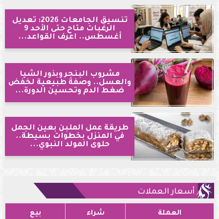
تنسيق الجامعات 2026: تعديل
الرغبات متاح حتى الأحد 9
أغسطس.. اعرف القواعد...
مشروب البنجر وبذور الشيا
والعسل.. وصفة طبيعية لخفض
ضغط الدم وتحسين الدورة...
طريقة عمل الملبن بعين الجمل
في المنزل بخطوات بسيطة..
حلوى المولد النبوي...
أسعار العملات
العملة
شراء
بيع