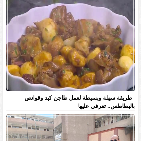
طريقة سهلة وبسيطة لعمل طاجن كبد وقوانص
بالبطاطس.. تعرفي عليها