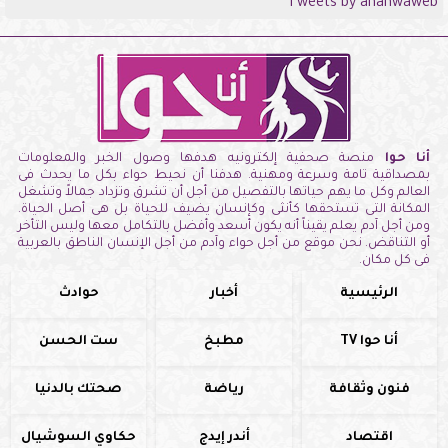
Tweets by anahwaweb
أنا حوا
منصة صحفية إلكترونيه هدفها وصول الخبر والمعلومات
بمصداقية تامة وسرعة ومهنية. هدفنا أن نحيط حواء بكل ما يحدث فى
العالم وكل ما يهم حياتها بالتفصيل من أجل أن تشرق وتزداد جمالاً وتشغل
المكانة التى تستحقها كأنثى وكإنسان يضيف للحياة بل هى أصل الحياة.
ومن أجل آدم يعلم يقيناً أنه يكون أسعد وأفضل بالتكامل معها وليس التأخر
أو التناقض. نحن موقع من أجل حواء وآدم من أجل الإنسان الناطق بالعربية
فى كل مكان.
الرئيسية
أخبار
حوادث
أنا حوا TV
مطبخ
ست الحسن
فنون وثقافة
رياضة
صحتك بالدنيا
اقتصاد
أندر إيدج
حكاوي السوشيال