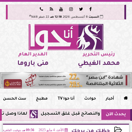






هـ
السبت
8 أغسطس 2026
12:18 صـ
22 صفر 1448
رئيس التحرير
المدير العام
محمد الغيطي
منى باروما

أخبار
حوادث
أنا حوا TV
مطبخ
ست الحسن
لماذا وصل تنبيه زلزال جوجل في مصر ال
يحدث الآن
الأحد، 4 مايو 2025
09:56 مـ
بتوقيت القاهرة
حظك من برجك