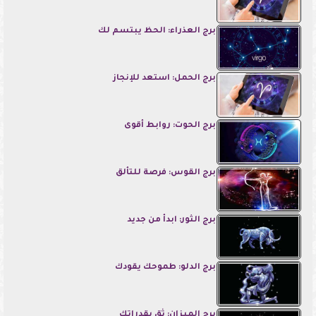
برج العذراء: الحظ يبتسم لك
برج الحمل: استعد للإنجاز
برج الحوت: روابط أقوى
برج القوس: فرصة للتألق
برج الثور: ابدأ من جديد
برج الدلو: طموحك يقودك
برج الميزان: ثق بقدراتك