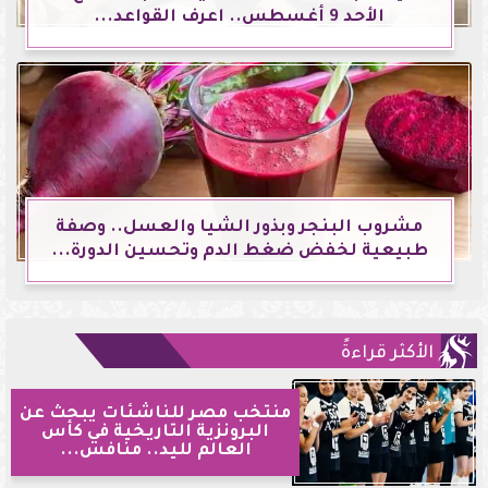
الأحد 9 أغسطس.. اعرف القواعد...
مشروب البنجر وبذور الشيا والعسل.. وصفة
طبيعية لخفض ضغط الدم وتحسين الدورة...
الأكثر قراءةً
منتخب مصر للناشئات يبحث عن
البرونزية التاريخية في كأس
العالم لليد.. منافس...