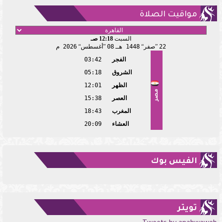
مواقيت الصلاة
السبت
12:18 صـ
22
صفر
1448 هـ
08
أغسطس
2026 م
الفجر
03:42
الشروق
05:18
الظهر
12:01
مصر
العصر
15:38
المغرب
18:43
العشاء
20:09
الفيس بوك
تويتر