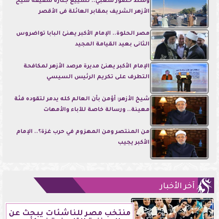
وسط حضور شعبي.. تشييع جنازة شقيقة شيخ
الأزهر الشريف بمقابر العائلة فى الأقصر
مصر الحلوة.. الإمام الأكبر يهنئ البابا تواضروس
الثانى بعيد القيامة المجيد
الإمام الأكبر يهنئ مديرة مرصد الأزهر لمكافحة
التطرف على تكريم الرئيس السيسي
شيخ الأزهر: أؤمن بأن العالم كله يدمر لتقوده فئة
معينة.. ورسالة خاصة للآباء والأمهات
من المنتصر ومن المهزوم في حرب غزة؟.. الإمام
الأكبر يجيب
آخر الأخبار
منتخب مصر للناشئات يبحث عن