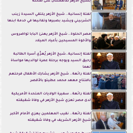
بشيخ الأزهر للاطمئنان على صحته
لفتة إنسانية.. شيخ الأزهر يلتقي السيدة زينب
الشربيني ويشيد بصبرها وتفانيها في خدمة ابنها
مصر الحلوة.. شيخ الأزهر يهنئ البابا تواضروس
والأخوة المسيحين بأعياد الميلاد
لفتة إنسانية..شيخ الأزهر يُعزِّي أسرة الطالبة
رحيق السيد ويوجه برحلة عمرة لوالديها مواساة
لهما
لفتة رائعة.. شيخ الأزهر يشارك الأطفال فرحتهم
بافتتاح معهد محمد عطيتو بالأقصر
لفتة رائعة.. سفيرة الولايات المتحدة الأمريكية
لدى مصر تعزي شيخ الأزهر في وفاة شقيقته
لفتة رائعة.. نقيب المعلمين يعزي الأمام الأكبر
شيخ الأزهر الشريف في وفاة شقيقته