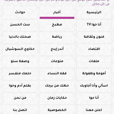
أو التناقض. نحن موقع من أجل حواء وآدم من أجل الإنسان الناطق بالعربية
فى كل مكان.
الرئيسية
أخبار
حوادث
أنا حوا TV
مطبخ
ست الحسن
فنون وثقافة
رياضة
صحتك بالدنيا
اقتصاد
أندر إيدج
حكاوي السوشيال
ملفات
منوعات
وصفة ستو
أمومة وطفولة
فقه النساء
حلمك متفسر
اسألي وأنا أجاوبك
حظك من برجك
بقلم آدم وحوا
أنا حوا
حكايات زمان
من نحن
اعلن معنا
الخصوصية
اتصل بنا