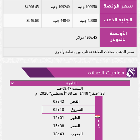
سعر الأونصة
199950 جنيه
199240 جنيه
$4206.45
الجنيه الذهب
45000 جنيه
44840 جنيه
$946.68
الأونصة
4206.45
دولار
بالدولار
سعر الذهب بمحلات الصاغة تختلف بين منطقة وأخرى
مواقيت الصلاة
السبت
09:47 صـ
23
صفر
1448 هـ
08
أغسطس
2026 م
الفجر
03:42
الشروق
05:18
الظهر
12:01
مصر
العصر
15:38
المغرب
18:43