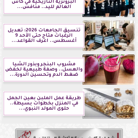
البرونزية التاريخية في كأس
العالم لليد.. منافس...
تنسيق الجامعات 2026: تعديل
الرغبات متاح حتى الأحد 9
أغسطس.. اعرف القواعد...
مشروب البنجر وبذور الشيا
والعسل.. وصفة طبيعية لخفض
ضغط الدم وتحسين الدورة...
طريقة عمل الملبن بعين الجمل
في المنزل بخطوات بسيطة..
حلوى المولد النبوي...