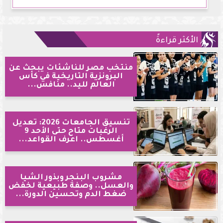
الأكثر قراءةً
منتخب مصر للناشئات يبحث عن
البرونزية التاريخية في كأس
العالم لليد.. منافس...
تنسيق الجامعات 2026: تعديل
الرغبات متاح حتى الأحد 9
أغسطس.. اعرف القواعد...
مشروب البنجر وبذور الشيا
والعسل.. وصفة طبيعية لخفض
ضغط الدم وتحسين الدورة...