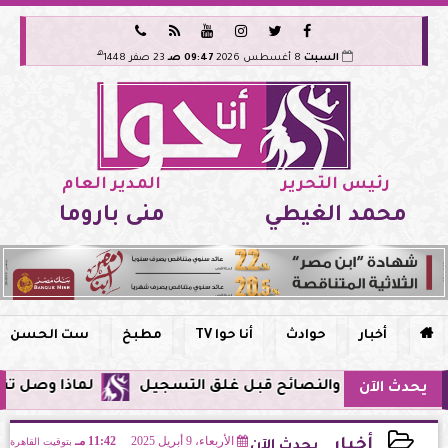






هـ
السبت
8 أغسطس 2026
09:47 صـ
23 صفر 1448
رئيس التحرير
المدير العام
محمد الغيطي
منى باروما

أخبار
حوادث
أنا حوا TV
مطبخ
ست الحسن
لماذا وصل تنبيه زلزال جوجل في مصر 
يحدث الآن
الأربعاء، 9 أبريل 2025
11:42 مـ
بتوقيت القاهرة
أخبار
يحدث الآن