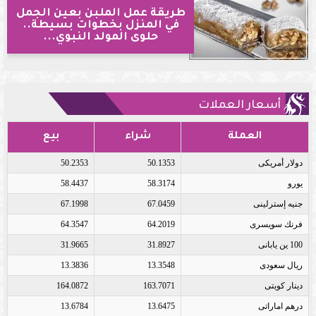
طريقة عمل الملبن بعين الجمل
في المنزل بخطوات بسيطة..
حلوى المولد النبوي...
أسعار العملات
العملة
شراء
بيع
دولار أمريكى
50.1353
50.2353
يورو
58.3174
58.4437
جنيه إسترلينى
67.0459
67.1998
فرنك سويسرى
64.2019
64.3547
100 ين يابانى
31.8927
31.9665
ريال سعودى
13.3548
13.3836
دينار كويتى
163.7071
164.0872
درهم اماراتى
13.6475
13.6784