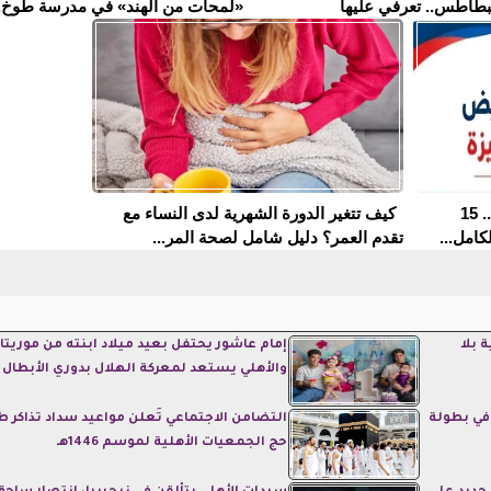
بطاطس.. تعرفي عليها
«لمحات من الهند» في مدرسة طوخ..
مدارس التمريض في الجيزة 2026.. 15
كيف تتغير الدورة الشهرية لدى النساء مع
كامل...
تقدم العمر؟ دليل شامل لصحة المر...
 بلا
إمام عاشور يحتفل بعيد ميلاد ابنته من موريتاني
والأهلي يستعد لمعركة الهلال بدوري الأبطال
 في بطولة
التضامن الاجتماعي تُعلن مواعيد سداد تذاكر ط
حج الجمعيات الأهلية لموسم 1446هـ