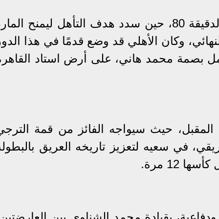
الأجواء في الدقيقة 80، حين سدد هدف التأهل ليمنح المار
نهائي، وكان الأهلي قد وضع قدمًا في هذا الدور
ل بصمة محمد هاني، على أرض استاد القاهرة
المقبل، حيث سيواجه الفائز من قمة الترجي
قي، في سعيه لتعزيز تاريخه العريق بالبطولة
 12 مرة.
ودفاعية، بقيادة محمد الشناوي بين العارضتين،