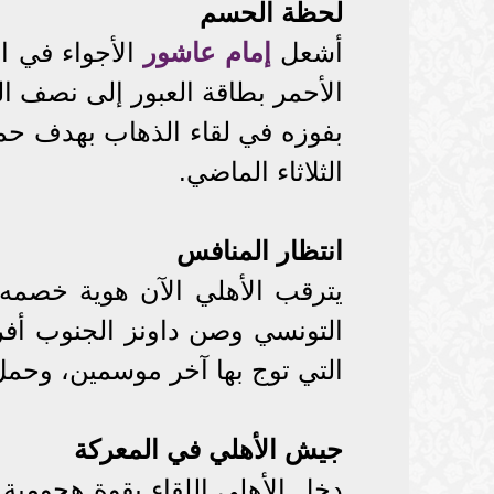
لحظة الحسم
أشعل
إمام عاشور
الأحمر بطاقة العبور إلى نصف ال
بفوزه في لقاء الذهاب بهدف حم
الثلاثاء الماضي.
انتظار المنافس
يترقب الأهلي الآن هوية خصمه 
التونسي وصن داونز الجنوب أفري
التي توج بها آخر موسمين، وحمل كأسها
جيش الأهلي في المعركة
دخل الأهلي اللقاء بقوة هجومية 