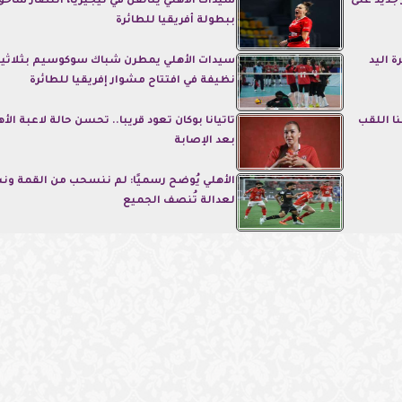
 جديد على
سيدات الأهلي يتألقن في نيجيريا، انتصار ساحق
ببطولة أفريقيا للطائرة
ة اليد
سيدات الأهلي يمطرن شباك سوكوسيم بثلاثي
نظيفة في افتتاح مشوار إفريقيا للطائرة
ا اللقب
تاتيانا بوكان تعود قريبا.. تحسن حالة لاعبة الأ
بعد الإصابة
الأهلي يُوضح رسميًا: لم ننسحب من القمة و
لعدالة تُنصف الجميع