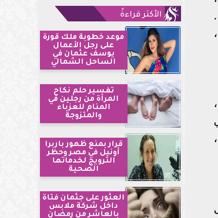
الأكثر قراءةً
موعد خطوبة ملك قورة
على رجل الأعمال
يوسف عثمان في
الساحل الشمالي
تفسير حلم نكاح
المرأة من رجلين في
المنام للعزباء
والمتزوجة
قرار بمنع ظهور باربرا
أونيل في مصر وحظر
الترويج لخدماتها
الصحية
العثور على جثمان فتاة
داخل شركة ملابس
بالعاشر من رمضان