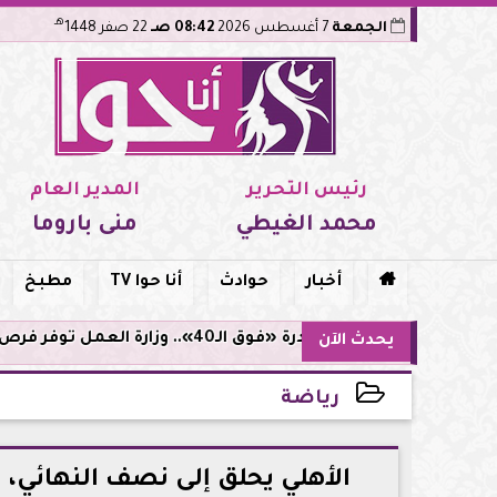
هـ
الجمعة
7 أغسطس 2026
08:42 صـ
22 صفر 1448
رئيس التحرير
المدير العام
محمد الغيطي
منى باروما

أخبار
حوادث
أنا حوا TV
مطبخ
مبادرة «فوق الـ40».. وزارة العمل توفر فرص توظيف لأصحاب الخبرات
يحدث الآن
رياضة
2025-04-08 23:06:39
الأهلي يحلق إلى نصف النهائي، 