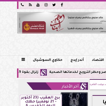






اقتصاد
أندر إيدج
حكاوي السوشيال

 لخدماتها الصحية
زلزال بقوة 5.9 ريختر يشعر به سكان القاهرة وعدة محافظات.. مركزه شرق البحر المتوسط
بتوقيت القاهرة
آخر الأخبار
برج العقرب (23 أكتوبر
ا
- 21 نوفمبر) حظك
اليوم الخميس 6