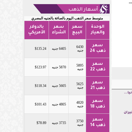
.
أسعار الذهب
متوسط سعر الذهب اليوم بالصاغة بالجنيه المصري
الوحدة
سعر
سعر
بالدولار
والعيار
البيع
الشراء
الأمريكي
سعر
6430
6405 جنيه
$135.24
جنيه
ذهب 24
سعر
5895
5870 جنيه
$123.97
جنيه
ذهب 22
سعر
5625
5605 جنيه
$118.34
جنيه
ذهب 21
ا...
سعر
4820
4805 جنيه
$101.43
جنيه
ذهب 18
يران
سعر
3750
3735 جنيه
$78.89
جنيه
ذهب 14