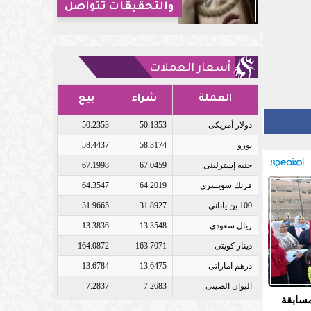
والتحقيقات تتواصل
أسعار العملات
العملة
شراء
بيع
دولار أمريكى
50.1353
50.2353
يورو
58.3174
58.4437
جنيه إسترلينى
67.0459
67.1998
فرنك سويسرى
64.2019
64.3547
100 ين يابانى
31.8927
31.9665
ريال سعودى
13.3548
13.3836
دينار كويتى
163.7071
164.0872
درهم اماراتى
13.6475
13.6784
اليوان الصينى
7.2683
7.2837
مسابقة