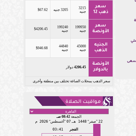
سعر
3215
3205 جنيه
$67.62
جنيه
ذهب 12
ة
سعر
199240
199950
$4206.45
جنيه
جنيه
الأونصة
هلي
الجنيه
44840
45000
$946.68
جنيه
جنيه
الذهب
نسعى
الأونصة
4206.45
دولار
بالدولار
سعر الذهب بمحلات الصاغة تختلف بين منطقة وأخرى
مواقيت الصلاة
الجمعة
08:42 صـ
22
صفر
1448 هـ
07
أغسطس
2026 م
الفجر
03:41