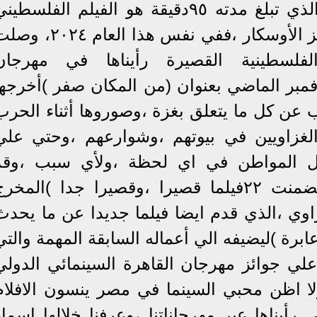
لم يكن فيلم (لا ارض اخري ) الذي تبلغ مدته ٩٥دقيقة هو الفيلم الفلسطي
الاول الذي يصل الي أبواب جوائز الأوسكار ،ففي نفس هذا العام ٠٢٤
لفلسطينية القصيرة رأيناها في مهرجان
فمبر الماضي بعنوان (من المكان صفر )أخرجها
 عن كل ما يتعلق بغزة ،وصوروها أثناء الحرب
الغزاويين في بيوتهم ،وشوارعهم ،وحتي علي
ول المواطن في اي لحظة ،ولأي سبب ،وقد
اشرف علي هذه المجموعة (تضمنت ٢٢فيلما قصيرا ،وقصيرا جدا )المخر
اوي ،الذي قدم ايضا فيلما جديدا عن ما يحدث
ابرة )ليضيفه الي أعماله السابقة المهمة والتي
ي جوائز مهرجان القاهرة السينمائي الدولي
لا اظن محبي السينما في مصر ينسون الافلام
 رأيناها عبر مهرجاناتنا ،وعرفنا خلالها اسماء