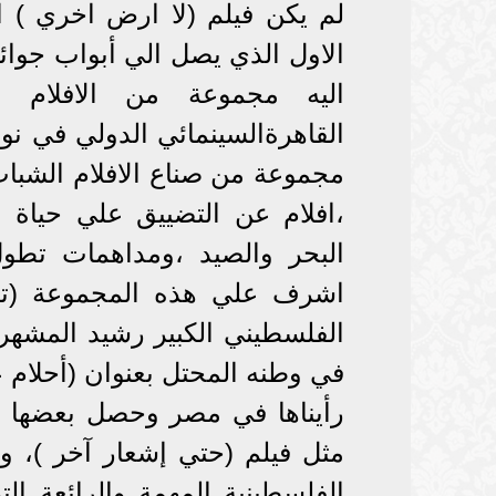
اليه مجموعة من الافلام ا
القاهرةالسينمائي الدولي في نو
مجموعة من صناع الافلام الشباب
،افلام عن التضييق علي حياة 
البحر والصيد ،ومداهمات تط
الفلسطيني الكبير رشيد المشهر
في وطنه المحتل بعنوان (أحلام ع
رأيناها في مصر وحصل بعضها عل
مثل فيلم (حتي إشعار آخر )، و
الفلسطينية المهمة والرائعة التي