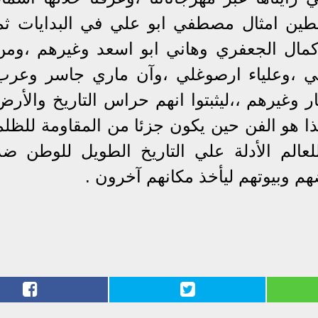
طين امثال مصطفي ابو علي في البدايات ثم
كمال الجعفري وهاني ابو اسعد وغيرهم ،ومن
في ،وعلياء ارصوغلي ،وآن ماري جاسر وعرب
غيرهم ،،ليثبتوا انهم حراس التاريخ والأرض
ا هو الفن حين يكون جزئا من المقاومة للظلم
لعالم الأدلة علي التاريخ الطويل للوطن ضد
م وبيوتهم ليأخذ مكانهم آخرون .