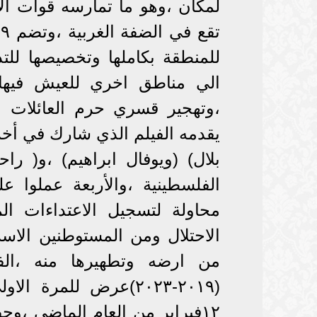
لمكان ،وهو ما تمارسه قوات الا
للمنطقة بكاملها وتخصيصها للت
الي مناطق اخري للعيش فيها 
،وتهجير قسري حرم العائلات وا
يقدمه الفيلم الذي شارك في أخر
بلال) (ويوفال ابراهيم) ،و( ر
محاولة لتسجيل الاعتداءات 
الاحتلال ومن المستوطنين الاس
من ارضه وتطهيرها منه ،ا
(٢٠١٩-٢٠٢٣)عرض للمر
١٢فبراير من العام الماضي ،و