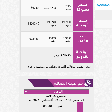
سعر
3215
3205 جنيه
$67.62
جنيه
ذهب 12
سعر
199240
199950
$4206.45
جنيه
جنيه
الأونصة
الجنيه
44840
45000
$946.68
جنيه
جنيه
الذهب
الأونصة
4206.45
دولار
بالدولار
سعر الذهب بمحلات الصاغة تختلف بين منطقة وأخرى
مواقيت الصلاة
الخميس
09:22 مـ
21
صفر
1448 هـ
06
أغسطس
2026 م
الفجر
03:40