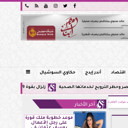






اقتصاد
أندر إيدج
حكاوي السوشيال

 لخدماتها الصحية
زلزال بقوة 5.9 ريختر يشعر به سكان القاهرة وعدة محافظات.. مركزه شرق البحر المتوسط
بتوقيت القاهرة
آخر الأخبار
موعد خطوبة ملك قورة
على رجل الأعمال
يوسف عثمان في