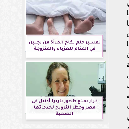
ا
تفسير حلم نكاح المرأة من رجلين
في المنام للعزباء والمتزوجة
ر )في
قرار بمنع ظهور باربرا أونيل في
مصر وحظر الترويج لخدماتها
الصحية