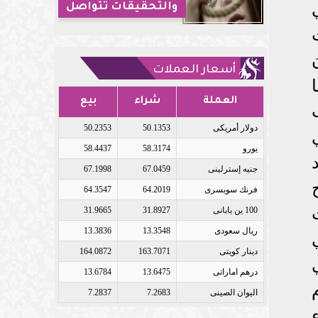
ني
والتحقيقات تتواصل
٢، وصلت
أسعار العملات
العملة
شراء
بيع
دولار أمريكى
50.1353
50.2353
يورو
58.3174
58.4437
جنيه إسترلينى
67.0459
67.1998
ج
فرنك سويسرى
64.2019
64.3547
100 ين يابانى
31.8927
31.9665
ريال سعودى
13.3548
13.3836
دينار كويتى
163.7071
164.0872
درهم اماراتى
13.6475
13.6784
اليوان الصينى
7.2683
7.2837