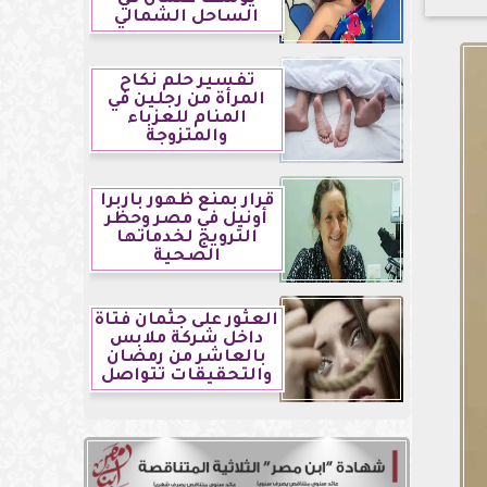
الساحل الشمالي
تفسير حلم نكاح
المرأة من رجلين في
المنام للعزباء
والمتزوجة
قرار بمنع ظهور باربرا
أونيل في مصر وحظر
الترويج لخدماتها
الصحية
العثور على جثمان فتاة
داخل شركة ملابس
بالعاشر من رمضان
والتحقيقات تتواصل