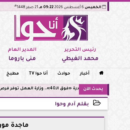
هـ
الخميس
6 أغسطس 2026
09:22 مـ
21 صفر 1448
رئيس التحرير
المدير العام
محمد الغيطي
منى باروما

أخبار
حوادث
أنا حوا TV
مطبخ
مبادرة «فوق الـ40».. وزارة العمل توفر فرص توظيف لأصحاب الخبرات
يحدث الآن
بقلم آدم وحوا
2025-03-06 00:58:29
ماجدة مور