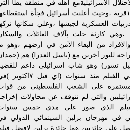
حتلال الاسرائيليةمع أهله في منطقة يطا التي
تقع في الضفة الغربية ،وتضم ١٩قرية ،وحيث أعلنت أسرائيل فجأة استقطاعه
دريبات العسكرية لجيشها ،وعلي سكانها تركها
،وهي كارثة حلت بآلاف العائلات والسكان
لأفراد من البقاء الآمن في ارضهم ،وهو ما
اجه للنور آخرين مع (باسل العدرا) هم (حمدان
احيل تسور) وهو شاب اسرائيلي داعم للقضية
الفلسطينية ،والأربعة عملوا علي الفيلم منذ سنوات (اي قبل ٧اكتوب
المستمرة علي الشعب الفلسطيني من قوات
رائيليين والتي لم تتوقف عن محاولات إخراجه
لفيلم الذي صور علي مدي خمس سنوات
ة الاولي في مهرجان برلين السينمائي الدولي في
حصل علي جائزتين هما جائزة برلين لافضل فيلم