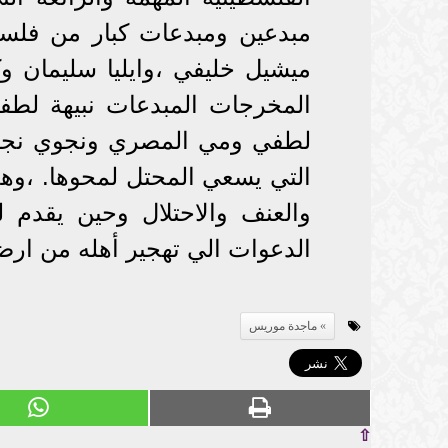
مبدعين ومبدعات كبار من فلس
ميشيل خليفي ،وايليا سليمان و
المخرجات المبدعات نبيهة لط
لطفي ومي المصري ونجوي نجار و
التي يسعي المحتل لمحوها. ،وهذ
والعنف والاحتلال وحين يقدم ل
الدعوات الي تهجير أهله من ارضه
ماجدة موريس
⇧