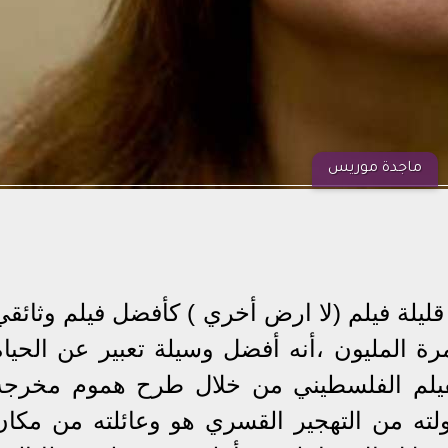
ماجدة موريس
قليلة فيلم (لا ارض أخري ) كأفضل فيلم وثائقي
د الفن ،للمرة المليون ،أنه أفضل وسيلة تعبير عن الحيا
الفيلم الفلسطيني من خلال طرح هموم مخرجه
ولته من التهجير القسري هو وعائلته من مكان