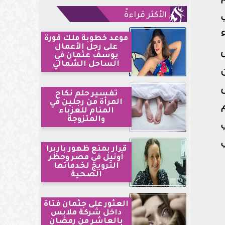
الأكثر قراءةً
موعد خطوبة ملك قورة
على رجل الأعمال
يوسف عثمان في
الساحل الشمالي
تفسير حلم نكاح
المرأة من رجلين في
المنام للعزباء
والمتزوجة
قرار بمنع ظهور باربرا
أونيل في مصر وحظر
الترويج لخدماتها
الصحية
العثور على جثمان فتاة
داخل شركة ملابس
بالعاشر من رمضان