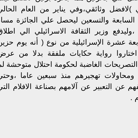
ي )لافضل وثائقي،وفي يناير من العام الحالي
ة السابعة والتسعين ليحصل علي الجائزة مساء
،وليدفع وزير الثقافة الاسرائيلي الي اطلاق
عة عشرة الإسرائيلية من نوع ( أنه يوم حزين
 اختاروا رواية حكايات ملفقة بدلا من عرض
 التصريحات الغاضبة لحكومة احتلال متوحشة لم
محاولات تهجيرهم منذ سبعين عاما ،وحتي
هم عن التعبير عن آلامهم بصناعة الافلام التي
 .