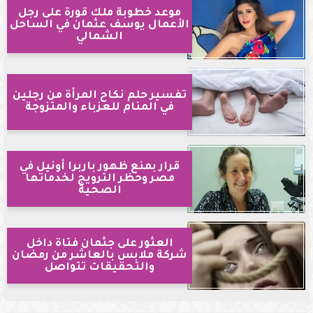
موعد خطوبة ملك قورة على رجل
الأعمال يوسف عثمان في الساحل
الشمالي
تفسير حلم نكاح المرأة من رجلين
في المنام للعزباء والمتزوجة
قرار بمنع ظهور باربرا أونيل في
مصر وحظر الترويج لخدماتها
الصحية
العثور على جثمان فتاة داخل
شركة ملابس بالعاشر من رمضان
والتحقيقات تتواصل