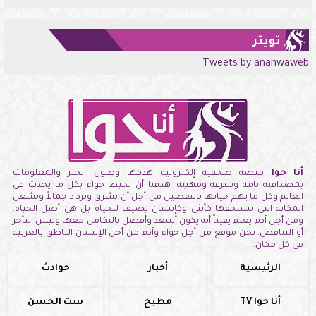
تويتر
Tweets by anahwaweb
أنا حوا
منصة صحفية إلكترونيه هدفها وصول الخبر والمعلومات
بمصداقية تامة وسرعة ومهنية. هدفنا أن نحيط حواء بكل ما يحدث فى
العالم وكل ما يهم حياتها بالتفصيل من أجل أن تشرق وتزداد جمالاً وتشغل
المكانة التى تستحقها كأنثى وكإنسان يضيف للحياة بل هى أصل الحياة.
ومن أجل آدم يعلم يقيناً أنه يكون أسعد وأفضل بالتكامل معها وليس التأخر
أو التناقض. نحن موقع من أجل حواء وآدم من أجل الإنسان الناطق بالعربية
فى كل مكان.
الرئيسية
أخبار
حوادث
أنا حوا TV
مطبخ
ست الحسن