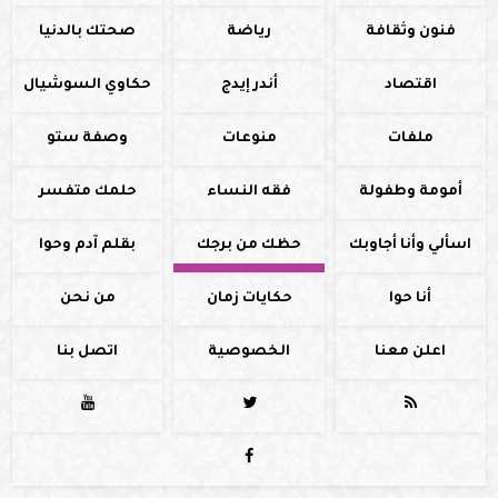
فنون وثقافة
رياضة
صحتك بالدنيا
اقتصاد
أندر إيدج
حكاوي السوشيال
ملفات
منوعات
وصفة ستو
أمومة وطفولة
فقه النساء
حلمك متفسر
اسألي وأنا أجاوبك
حظك من برجك
بقلم آدم وحوا
أنا حوا
حكايات زمان
من نحن
اعلن معنا
الخصوصية
اتصل بنا



