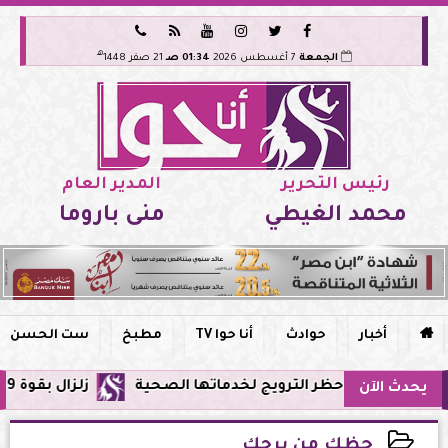






هـ
الجمعة
7 أغسطس 2026
01:34 صـ
21 صفر 1448
رئيس التحرير
المدير العام
محمد الغيطي
منى باروما

أخبار
حوادث
أنا حوا TV
مطبخ
ست الحسن
ي مصر وحظر الترويج لخدماتها الصحية
زلزال بقوة 5.9 ريختر يشعر به سكان القاهرة وعدة محافظات.. مركزه شرق البحر المتوسط
يحدث الآن
حظك من برجك