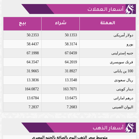
أسعار العملات
العملة
شراء
بيع
دولار أمريكى
50.1353
50.2353
يورو
58.3174
58.4437
جنيه إسترلينى
67.0459
67.1998
فرنك سويسرى
64.2019
64.3547
100 ين يابانى
31.8927
31.9665
ريال سعودى
13.3548
13.3836
دينار كويتى
163.7071
164.0872
درهم اماراتى
13.6475
13.6784
اليوان الصينى
7.2683
7.2837
أسعار الذهب
متوسط سعر الذهب اليوم بالصاغة بالجنيه المصري