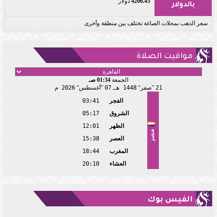
4206.45
دولار
بالدولار
سعر الذهب بمحلات الصاغة تختلف بين منطقة وأخرى
مواقيت الصلاة
الجمعة
01:34 صـ
21
صفر
1448 هـ
07
أغسطس
2026 م
الفجر
03:41
الشروق
05:17
الظهر
12:01
مصر
العصر
15:38
المغرب
18:44
العشاء
20:10
الفيس بوك